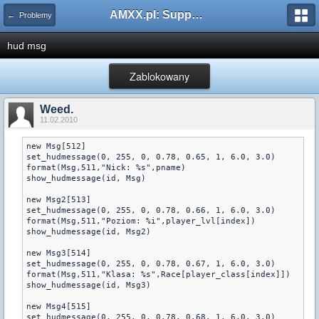
AMXX.pl: Support AMX Mod X i SourceMod
← Problemy
hud msg
Zablokowany
Weed.
11.02.2010
new Msg[512]

set_hudmessage(0, 255, 0, 0.78, 0.65, 1, 6.0, 3.0)

format(Msg,511,"Nick: %s",pname)		

show_hudmessage(id, Msg)

new Msg2[513]

set_hudmessage(0, 255, 0, 0.78, 0.66, 1, 6.0, 3.0)

format(Msg,511,"Poziom: %i",player_lvl[index])		

show_hudmessage(id, Msg2)

new Msg3[514]

set_hudmessage(0, 255, 0, 0.78, 0.67, 1, 6.0, 3.0)

format(Msg,511,"Klasa: %s",Race[player_class[index]])		

show_hudmessage(id, Msg3)

new Msg4[515]

set_hudmessage(0, 255, 0, 0.78, 0.68, 1, 6.0, 3.0)
