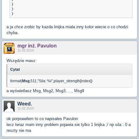
}

}

}
a ja chce zrobic by kazda linijka miala inny kolor wiecie o co chodzi
chyba.
mgr inż. Pavulon
11.02.2010
Wszędzie masz:
Cytat
format(
Msg
,511,"Sila: %i",player_strength[index])
a wyświetlasz Msg, Msg2, Msg3, ..., Msg9
Weed.
11.02.2010
ok porprawilem to co napisales Pavulon
lecz teraz mam inny problem pojawia sie tylko 1 linijka ;/ np sila : 0 a
reszty nie ma