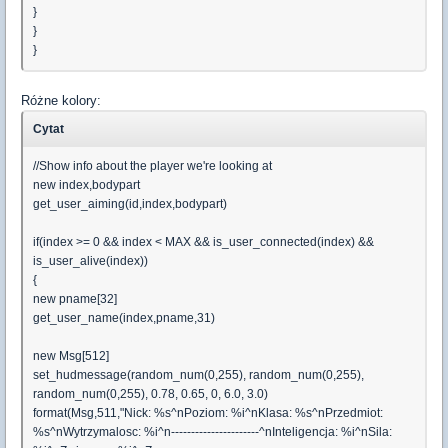
}
}
}
Różne kolory:
Cytat
//Show info about the player we're looking at
new index,bodypart
get_user_aiming(id,index,bodypart)
if(index >= 0 && index < MAX && is_user_connected(index) &&
is_user_alive(index))
{
new pname[32]
get_user_name(index,pname,31)
new Msg[512]
set_hudmessage(random_num(0,255), random_num(0,255),
random_num(0,255), 0.78, 0.65, 0, 6.0, 3.0)
format(Msg,511,"Nick: %s^nPoziom: %i^nKlasa: %s^nPrzedmiot:
%s^nWytrzymalosc: %i^n----------------------^nInteligencja: %i^nSila: