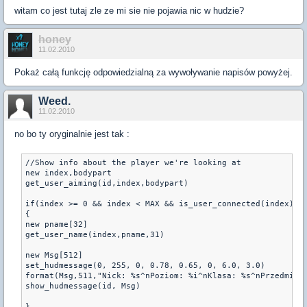
witam co jest tutaj zle ze mi sie nie pojawia nic w hudzie?
honey
11.02.2010
Pokaż całą funkcję odpowiedzialną za wywoływanie napisów powyżej.
Weed.
11.02.2010
no bo ty oryginalnie jest tak :
//Show info about the player we're looking at

new index,bodypart 

get_user_aiming(id,index,bodypart)  

if(index >= 0 && index < MAX && is_user_connected(index) &&
{

new pname[32]

get_user_name(index,pname,31)

new Msg[512]

set_hudmessage(0, 255, 0, 0.78, 0.65, 0, 6.0, 3.0)

format(Msg,511,"Nick: %s^nPoziom: %i^nKlasa: %s^nPrzedmiot:
show_hudmessage(id, Msg)

}
