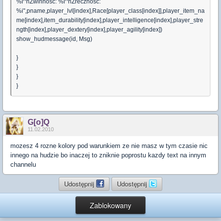
%i^nZwinnosc: %i^nZrecznosc:
%i",pname,player_lvl[index],Race[player_class[index]],player_item_na
me[index],item_durability[index],player_intelligence[index],player_stre
ngth[index],player_dextery[index],player_agility[index])
show_hudmessage(id, Msg)
}
}
}
}
G[o]Q
11.02.2010
mozesz 4 rozne kolory pod warunkiem ze nie masz w tym czasie nic
innego na hudzie bo inaczej to zniknie poprostu kazdy text na innym
channelu
Udostępnij
Udostępnij
Zablokowany