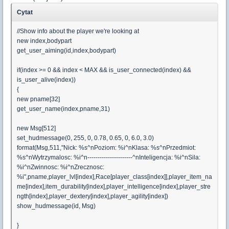
Cytat
//Show info about the player we're looking at
new index,bodypart
get_user_aiming(id,index,bodypart)
if(index >= 0 && index < MAX && is_user_connected(index) &&
is_user_alive(index))
{
new pname[32]
get_user_name(index,pname,31)
new Msg[512]
set_hudmessage(0, 255, 0, 0.78, 0.65, 0, 6.0, 3.0)
format(Msg,511,"Nick: %s^nPoziom: %i^nKlasa: %s^nPrzedmiot:
%s^nWytrzymalosc: %i^n----------------------^nInteligencja: %i^nSila:
%i^nZwinnosc: %i^nZrecznosc:
%i",pname,player_lvl[index],Race[player_class[index]],player_item_na
me[index],item_durability[index],player_intelligence[index],player_stre
ngth[index],player_dextery[index],player_agility[index])
show_hudmessage(id, Msg)
}