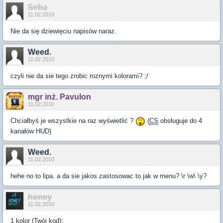
Seba
11.02.2010
Nie da się dziewięciu napisów naraz.
Weed.
11.02.2010
czyli nie da sie tego zrobic roznymi kolorami? ;/
mgr inż. Pavulon
11.02.2010
Chciałbyś je wszystkie na raz wyświetlić ?
(
CS
obsługuje do 4
kanałów HUD)
Weed.
11.02.2010
hehe no to lipa. a da sie jakos zastosowac to jak w menu? \r \w\ \y?
honey
11.02.2010
1 kolor (Twój kod):