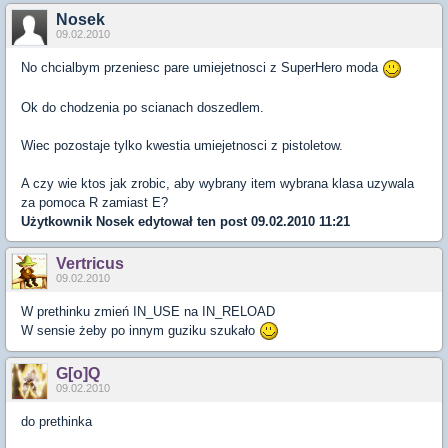
Nosek
09.02.2010
No chcialbym przeniesc pare umiejetnosci z SuperHero moda
Ok do chodzenia po scianach doszedlem.
Wiec pozostaje tylko kwestia umiejetnosci z pistoletow.
A czy wie ktos jak zrobic, aby wybrany item wybrana klasa uzywala
za pomoca R zamiast E?
Użytkownik
Nosek
edytował ten post 09.02.2010 11:21
Vertricus
09.02.2010
W prethinku zmień IN_USE na IN_RELOAD
W sensie żeby po innym guziku szukało
G[o]Q
09.02.2010
do prethinka