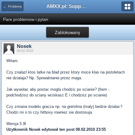
AMXX.pl: Support AMX Mod X i SourceMod
← Problemy
Pare problemow i pytan
Zablokowany
Nosek
08.02.2010
Witam.
Czy znalazl ktos latke na blad przez ktory moce klas na pistoletach
nie dzialaja? Np. Spowalnianie przez maga.
Jak wywolac aby postac mogla chodzic po scianie? (Item -
podchodzisz do sciany wciskasz E i chodzisz po scianie)
Czy zmiana modelu gracza np. na gremlina (maly) bedzie dzialac?
Chodzi mi o to czy hitboxy rowniez sie dostosuja.
Wersja 5.9l
Użytkownik
Nosek
edytował ten post 08.02.2010 23:55