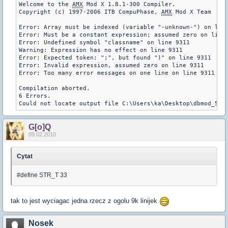
Welcome to the 
AMX
 Mod X 1.8.1-300 Compiler.

Copyright (c) 1997-2006 ITB CompuPhase, 
AMX
 Mod X Team

Error: Array must be indexed (variable "-unknown-") on line
Error: Must be a constant expression; assumed zero on line 
Error: Undefined symbol "classname" on line 9311

Warning: Expression has no effect on line 9311

Error: Expected token: ";", but found ")" on line 9311

Error: Invalid expression, assumed zero on line 9311

Error: Too many error messages on one line on line 9311

Compilation aborted.

6 Errors.

Could not locate output file C:\Users\ka\Desktop\dbmod_5.9
G[o]Q
09.02.2010
Cytat
#define STR_T 33
tak to jest wyciagac jedna rzecz z ogolu 9k linijek
Nosek