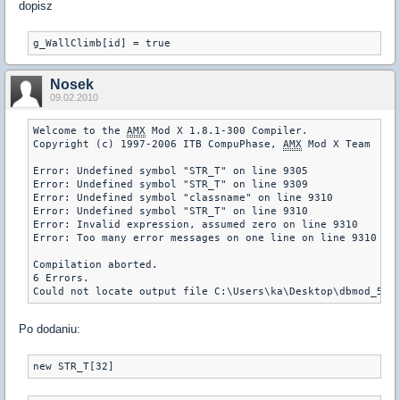
dopisz
g_WallClimb[id] = true
Nosek
09.02.2010
Welcome to the 
AMX
 Mod X 1.8.1-300 Compiler.

Copyright (c) 1997-2006 ITB CompuPhase, 
AMX
 Mod X Team

Error: Undefined symbol "STR_T" on line 9305

Error: Undefined symbol "STR_T" on line 9309

Error: Undefined symbol "classname" on line 9310

Error: Undefined symbol "STR_T" on line 9310

Error: Invalid expression, assumed zero on line 9310

Error: Too many error messages on one line on line 9310

Compilation aborted.

6 Errors.

Could not locate output file C:\Users\ka\Desktop\dbmod_5.9
Po dodaniu:
new STR_T[32]