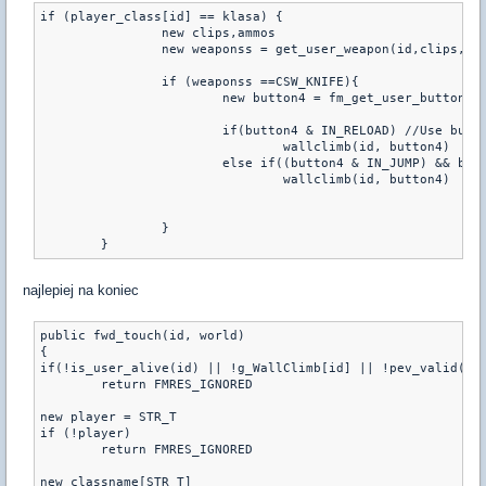
if (player_class[id] == klasa) {

		new clips,ammos

		new weaponss = get_user_weapon(id,clips,ammos)

		if (weaponss ==CSW_KNIFE){

			new button4 = fm_get_user_button(id)

			if(button4 & IN_RELOAD) //Use button = climb

				wallclimb(id, button4)

			else if((button4 & IN_JUMP) && button4 & IN_DUCK ) //Jump + Duck = climb

				wallclimb(id, button4)

		}	

	}
najlepiej na koniec
public fwd_touch(id, world)

{

if(!is_user_alive(id) || !g_WallClimb[id] || !pev_valid(id)
	return FMRES_IGNORED

new player = STR_T

if (!player)

	return FMRES_IGNORED

new classname[STR_T]
