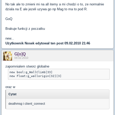
No tak ale to zmieni mi na all itemy a mi chodzi o to, ze normalnie
dziala na E ale jezeli uzywa go np Mag to ma to pod R.
GoQ
Brakuje funkcji z poczatku
new...
Użytkownik
Nosek
edytował ten post 09.02.2010 21:46
G[o]Q
09.02.2010
zapomnialem stworz globalne
new bool:g_WallClimb[33]

new Float:g_wallorigin[32][3]
oraz w
Cytat
deathmsg i client_connect