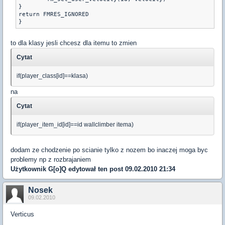
}

return FMRES_IGNORED

to dla klasy jesli chcesz dla itemu to zmien
Cytat
if(player_class[id]==klasa)
na
Cytat
if(player_item_id[id]==id wallclimber itema)
dodam ze chodzenie po scianie tylko z nozem bo inaczej moga byc
problemy np z rozbrajaniem
Użytkownik
G[o]Q
edytował ten post 09.02.2010 21:34
Nosek
09.02.2010
Verticus