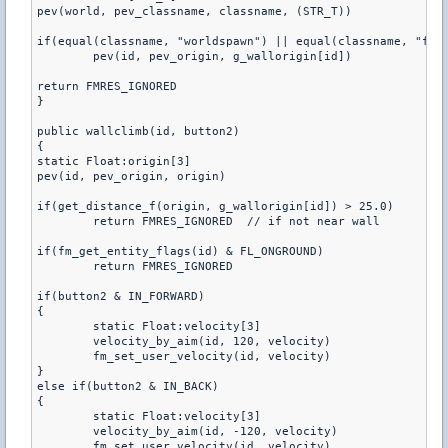
pev(world, pev_classname, classname, (STR_T))

if(equal(classname, "worldspawn") || equal(classname, "func
	pev(id, pev_origin, g_wallorigin[id])

return FMRES_IGNORED

}

public wallclimb(id, button2)

{

static Float:origin[3]

pev(id, pev_origin, origin)

if(get_distance_f(origin, g_wallorigin[id]) > 25.0)

	return FMRES_IGNORED  // if not near wall

if(fm_get_entity_flags(id) & FL_ONGROUND)

	return FMRES_IGNORED

if(button2 & IN_FORWARD)

{

	static Float:velocity[3]

	velocity_by_aim(id, 120, velocity)

	fm_set_user_velocity(id, velocity)

}

else if(button2 & IN_BACK)

{

	static Float:velocity[3]

	velocity_by_aim(id, -120, velocity)

	fm_set_user_velocity(id, velocity)
