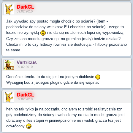
DarkGL
09.02.2010
Jak wywolac aby postac mogla chodzic po scianie? (Item -
podchodzisz do sciany wciskasz E i chodzisz po scianie) - czego to
ludzie nie wymyślą
nie da się no ale niech lepsi się wypowiedzą
Czy zmiana modelu gracza np. na gremlina (maly) bedzie dzialac?
Chodzi mi o to czy hitboxy rowniez sie dostosuja. - hitboxy pozostano
te same
Vertricus
09.02.2010
Odnośnie itemku to da się jest na jednym diablosie
Wyciągnij kod z jakiegoś pluginu gdzie da się wspinać.
DarkGL
09.02.2010
heh no tak tylko ja na początku chciałem to zrobić realistycznie tzn
gdy podchodzimy do ściany i wchodzimy na nią to model gracza jest
obracany o ileś stopni w pionie/poziomie no i widok gracza też jest
odwrócony