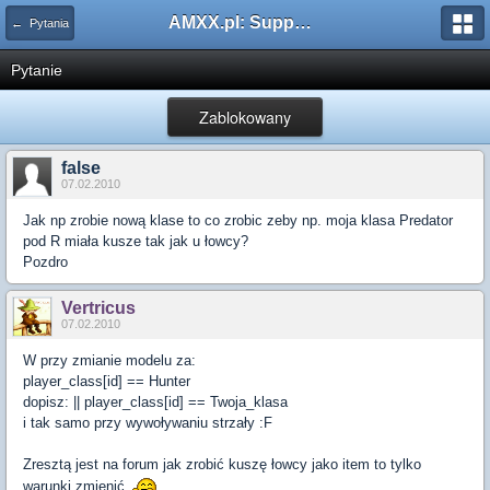
AMXX.pl: Support AMX Mod X i SourceMod
← Pytania
Pytanie
Zablokowany
false
07.02.2010
Jak np zrobie nową klase to co zrobic zeby np. moja klasa Predator
pod R miała kusze tak jak u łowcy?
Pozdro
Vertricus
07.02.2010
W przy zmianie modelu za:
player_class[id] == Hunter
dopisz: || player_class[id] == Twoja_klasa
i tak samo przy wywoływaniu strzały :F
Zresztą jest na forum jak zrobić kuszę łowcy jako item to tylko
warunki zmienić