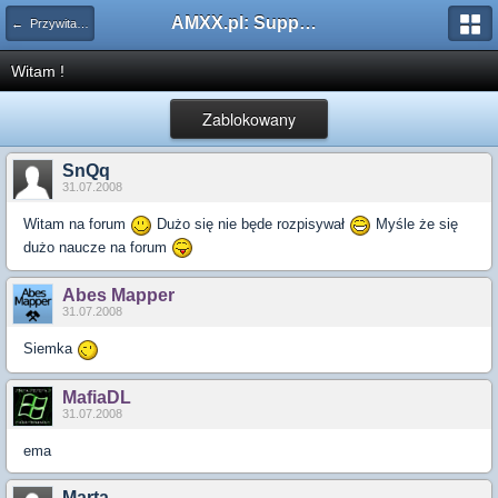
AMXX.pl: Support AMX Mod X i SourceMod
← Przywitaj się
Witam !
Zablokowany
SnQq
31.07.2008
Witam na forum
Dużo się nie będe rozpisywał
Myśle że się
dużo naucze na forum
Abes Mapper
31.07.2008
Siemka
MafiaDL
31.07.2008
ema
Marta