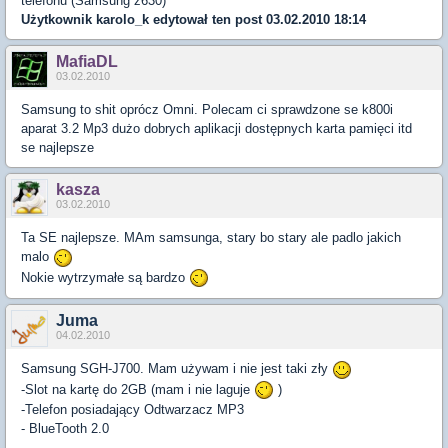
telefonu (Samsung z630)
Użytkownik
karolo_k
edytował ten post 03.02.2010 18:14
MafiaDL
03.02.2010
Samsung to shit oprócz Omni. Polecam ci sprawdzone se k800i
aparat 3.2 Mp3 dużo dobrych aplikacji dostępnych karta pamięci itd
se najlepsze
kasza
03.02.2010
Ta SE najlepsze. MAm samsunga, stary bo stary ale padlo jakich
malo
Nokie wytrzymałe są bardzo
Juma
04.02.2010
Samsung SGH-J700. Mam używam i nie jest taki zły
-Slot na kartę do 2GB (mam i nie laguje
)
-Telefon posiadający Odtwarzacz MP3
- BlueTooth 2.0