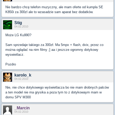
Nie bardzo chcę telefon muzyczny, ale mam oferte od kumpla SE
K850i za 300zl ale to wzasadzie sam aparat bez dodatków.
Stig
04.02.2010
Może LG Ku990?
Sam sprzedaje takiego za 300zł. Ma 5mpx + flash, dvix, przez co
można oglądać na nim filmy ;] aa i jeszcze ogromny dotykowy
wyswietlacz.
Pozdro
karolo_k
04.02.2010
Nie, nie chce dotykowego wyświetlacza bo nie mam drobnych palców
a ten model nie ma grysika a poza tym to z dotykowaym mam w
domu SPV M300
_Marcin
04.02.2010