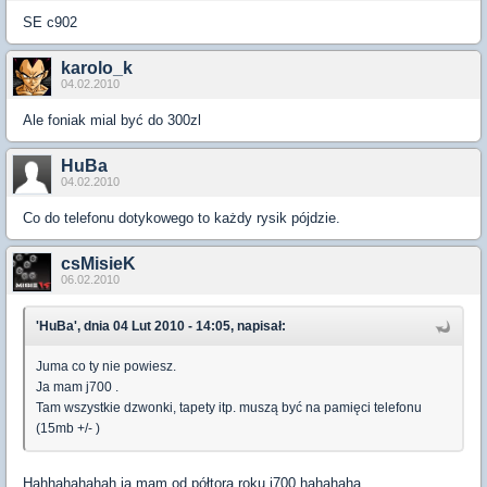
SE c902
karolo_k
04.02.2010
Ale foniak mial być do 300zl
HuBa
04.02.2010
Co do telefonu dotykowego to każdy rysik pójdzie.
csMisieK
06.02.2010
'HuBa', dnia 04 Lut 2010 - 14:05, napisał:
Juma co ty nie powiesz.
Ja mam j700 .
Tam wszystkie dzwonki, tapety itp. muszą być na pamięci telefonu
(15mb +/- )
Hahhahahahah ja mam od półtora roku j700 hahahaha