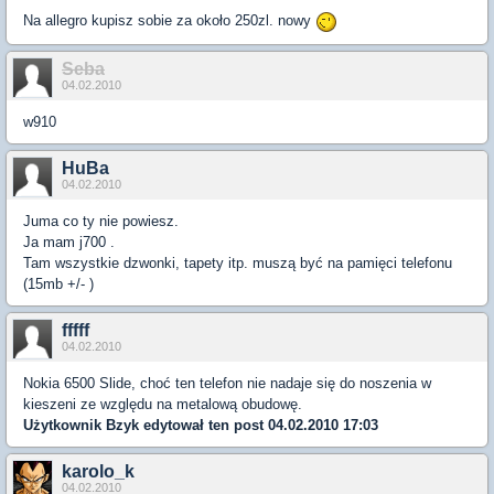
Na allegro kupisz sobie za około 250zl. nowy
Seba
04.02.2010
w910
HuBa
04.02.2010
Juma co ty nie powiesz.
Ja mam j700 .
Tam wszystkie dzwonki, tapety itp. muszą być na pamięci telefonu
(15mb +/- )
fffff
04.02.2010
Nokia 6500 Slide, choć ten telefon nie nadaje się do noszenia w
kieszeni ze względu na metalową obudowę.
Użytkownik
Bzyk
edytował ten post 04.02.2010 17:03
karolo_k
04.02.2010