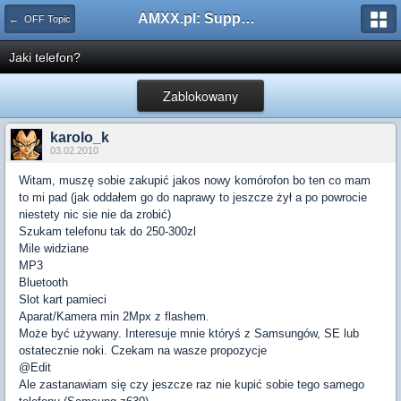
AMXX.pl: Support AMX Mod X i SourceMod
← OFF Topic
Jaki telefon?
Zablokowany
karolo_k
03.02.2010
Witam, muszę sobie zakupić jakos nowy komórofon bo ten co mam
to mi pad (jak oddałem go do naprawy to jeszcze żył a po powrocie
niestety nic sie nie da zrobić)
Szukam telefonu tak do 250-300zl
Mile widziane
MP3
Bluetooth
Slot kart pamieci
Aparat/Kamera min 2Mpx z flashem.
Może być używany. Interesuje mnie któryś z Samsungów, SE lub
ostatecznie noki. Czekam na wasze propozycje
@Edit
Ale zastanawiam się czy jeszcze raz nie kupić sobie tego samego