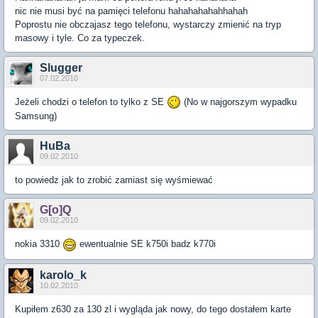
nic nie musi być na pamięci telefonu hahahahahahhahah
Poprostu nie obczajasz tego telefonu, wystarczy zmienić na tryp
masowy i tyle. Co za typeczek.
Slugger
07.02.2010
Jeżeli chodzi o telefon to tylko z SE
(No w najgorszym wypadku
Samsung)
HuBa
09.02.2010
to powiedz jak to zrobić zamiast się wyśmiewać
G[o]Q
09.02.2010
nokia 3310
ewentualnie SE k750i badz k770i
karolo_k
10.02.2010
Kupiłem z630 za 130 zl i wygląda jak nowy, do tego dostałem karte