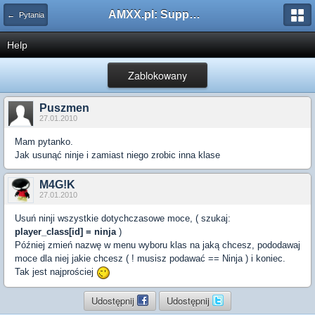
AMXX.pl: Support AMX Mod X i SourceMod
← Pytania
Help
Zablokowany
Puszmen
27.01.2010
Mam pytanko.
Jak usunąć ninje i zamiast niego zrobic inna klase
M4G!K
27.01.2010
Usuń ninji wszystkie dotychczasowe moce, ( szukaj:
player_class[id] = ninja
)
Później zmień nazwę w menu wyboru klas na jaką chcesz, pododawaj
moce dla niej jakie chcesz ( ! musisz podawać == Ninja ) i koniec.
Tak jest najprościej
Udostępnij
Udostępnij