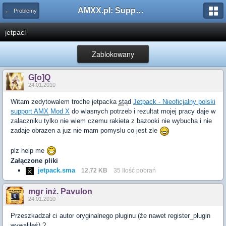
AMXX.pl: Support AMX Mod X i SourceMod
← Problemy
jetpacl
Zablokowany
G[o]Q
24.01.2010
Witam zedytowalem troche jetpacka
st
ąd
Jetpack - Nieoficjalny polski
support
AMX
Mod X
do wlasnych potrzeb i rezultat mojej pracy daje w
zalaczniku tylko nie wiem czemu rakieta z bazooki nie wybucha i nie
zadaje obrazen a juz nie mam pomyslu co jest zle
plz help me
Załączone pliki
jetpack.sma
12,72 KB
35 Ilość pobrań
mgr inż. Pavulon
24.01.2010
Przeszkadzał ci autor oryginalnego pluginu (że nawet register_plugin
wywaliłeś) ?