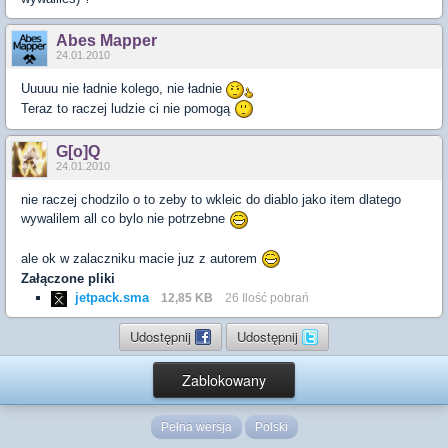
Abes Mapper
24.01.2010
Uuuuu nie ładnie kolego, nie ładnie
Teraz to raczej ludzie ci nie pomogą
G[o]Q
24.01.2010
nie raczej chodzilo o to zeby to wkleic do diablo jako item dlatego
wywalilem all co bylo nie potrzebne
ale ok w zalaczniku macie juz z autorem
Załączone pliki
jetpack.sma
12,85 KB
26 Ilość pobrań
Udostępnij
Udostępnij
Zablokowany
Pełna wersja
Polski