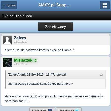
AMXX.pl: Support AMX Mod X i SourceMod
← Pytania
Exp na Diablo Mod
Zablokowany
Zafero
23.01.2010
Siema.Da się dodawać komuś expa na Diablo ?
Misiaczek ;c
23.01.2010
'Zafero', dnia 23 Sty 2010 - 13:47, napisał:
Siema.Da się dodawać komuś expa na Diablo ?
da sie albo przez
ACP
albo przez komende na dawanie expa(musisz
sam napisać :F)
Udostępnij
Udostępnij