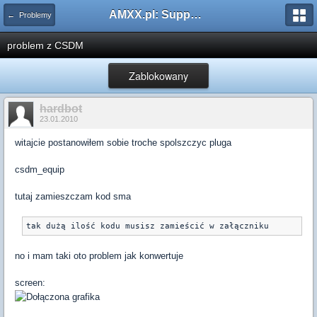
AMXX.pl: Support AMX Mod X i SourceMod
← Problemy
problem z CSDM
Zablokowany
hardbot
23.01.2010
witajcie postanowiłem sobie troche spolszczyc pluga
csdm_equip
tutaj zamieszczam kod sma
tak dużą ilość kodu musisz zamieścić w załączniku
no i mam taki oto problem jak konwertuje
screen: