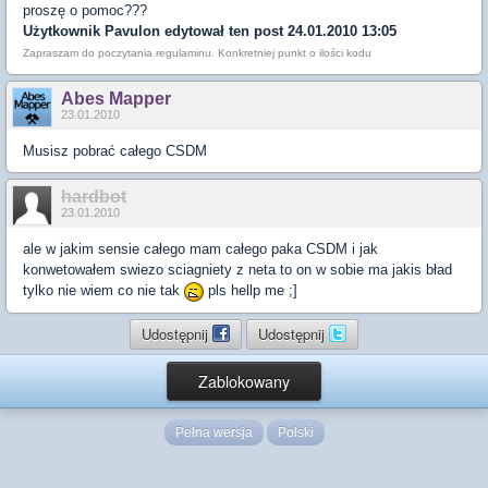
proszę o pomoc???
Użytkownik
Pavulon
edytował ten post 24.01.2010 13:05
Zapraszam do poczytania regulaminu. Konkretniej punkt o ilości kodu
Abes Mapper
23.01.2010
Musisz pobrać całego CSDM
hardbot
23.01.2010
ale w jakim sensie całego mam całego paka CSDM i jak
konwetowałem swiezo sciagniety z neta to on w sobie ma jakis bład
tylko nie wiem co nie tak
pls hellp me ;]
Udostępnij
Udostępnij
Zablokowany
Pełna wersja
Polski