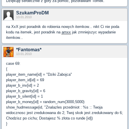
Dziękuję serdecznie z góry za pomoc, pozdrawiam Tomek.
SzukamProDM
13.01.2010
na XxX jest poradnik do robienia nowych itemkow... nikt Ci nie poda
kodu na itemek, jest poradnik na
amxx
jak zmniejszyc wypadanie
itemkow...
*Fantomas*
13.01.2010
case 69:
{
player_item_name[id] = "Dziki Zabojca"
player_item_id[id] = 69
player_b_inv[id] = 2
player_b_gravity[id] = 6
player_b_silent[id] = 1
player_b_money[id] = random_num(3000,5000)
show_hudmessage(id, "Znalazles przedmiot : %s :: Twoja
widocznosc jest zredukowana do 2; Twoj skok jest zredukowany do 6;
Chodzisz po cichu; Dostajesz % złota co runde [id])
}