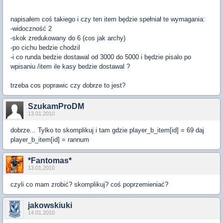
napisałem coś takiego i czy ten item będzie spełniał te wymagania:
-widoczność 2
-skok zredukowany do 6 (cos jak archy)
-po cichu bedzie chodzil
-i co runda bedzie dostawal od 3000 do 5000 i będzie pisalo po
wpisaniu /item ile kasy bedzie dostawal ?
trzeba cos poprawic czy dobrze to jest?
SzukamProDM
13.01.2010
dobrze... Tylko to skomplikuj i tam gdzie player_b_item[id] = 69 daj
player_b_item[id] = rannum
*Fantomas*
13.01.2010
czyli co mam zrobić? skomplikuj? coś poprzemieniać?
jakowskiuki
14.01.2010