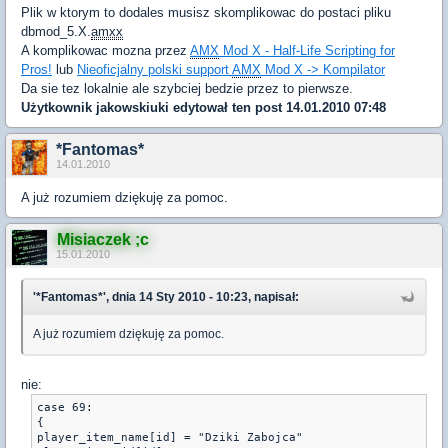
Plik w ktorym to dodales musisz skomplikowac do postaci pliku
dbmod_5.X.
amxx
A komplikowac mozna przez
AMX
Mod X - Half-Life Scripting for
Pros!
lub
Nieoficjalny polski support
AMX
Mod X -> Kompilator
Da sie tez lokalnie ale szybciej bedzie przez to pierwsze.
Użytkownik
jakowskiuki
edytował ten post 14.01.2010 07:48
*Fantomas*
14.01.2010
A już rozumiem dziękuję za pomoc.
Misiaczek ;c
15.01.2010
'*Fantomas*', dnia 14 Sty 2010 - 10:23, napisał:
A już rozumiem dziękuję za pomoc.
nie:
case 69:
{
player_item_name[id] = "Dziki Zabojca"