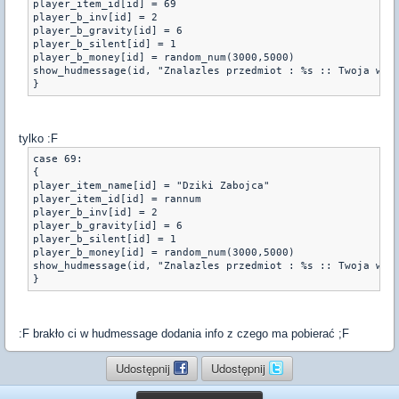
player_item_id[id] = 69
player_b_inv[id] = 2
player_b_gravity[id] = 6
player_b_silent[id] = 1
player_b_money[id] = random_num(3000,5000)
show_hudmessage(id, "Znalazles przedmiot : %s :: Twoja wid
tylko :F
case 69:
{
player_item_name[id] = "Dziki Zabojca"
player_item_id[id] = rannum
player_b_inv[id] = 2
player_b_gravity[id] = 6
player_b_silent[id] = 1
player_b_money[id] = random_num(3000,5000)
show_hudmessage(id, "Znalazles przedmiot : %s :: Twoja wid
:F brakło ci w hudmessage dodania info z czego ma pobierać ;F
Udostępnij
Udostępnij