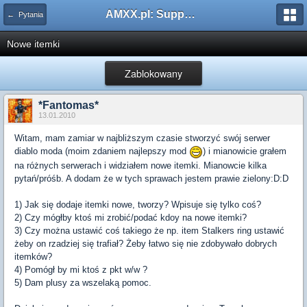
AMXX.pl: Support AMX Mod X i SourceMod
← Pytania
Nowe itemki
Zablokowany
*Fantomas*
13.01.2010
Witam, mam zamiar w najbliższym czasie stworzyć swój serwer
diablo moda (moim zdaniem najlepszy mod
) i mianowicie grałem
na różnych serwerach i widziałem nowe itemki. Mianowcie kilka
pytań/próśb. A dodam że w tych sprawach jestem prawie zielony:D:D
1) Jak się dodaje itemki nowe, tworzy? Wpisuje się tylko coś?
2) Czy mógłby ktoś mi zrobić/podać kdoy na nowe itemki?
3) Czy można ustawić coś takiego że np. item Stalkers ring ustawić
żeby on rzadziej się trafiał? Żeby łatwo się nie zdobywało dobrych
itemków?
4) Pomógł by mi ktoś z pkt w/w ?
5) Dam plusy za wszelaką pomoc.