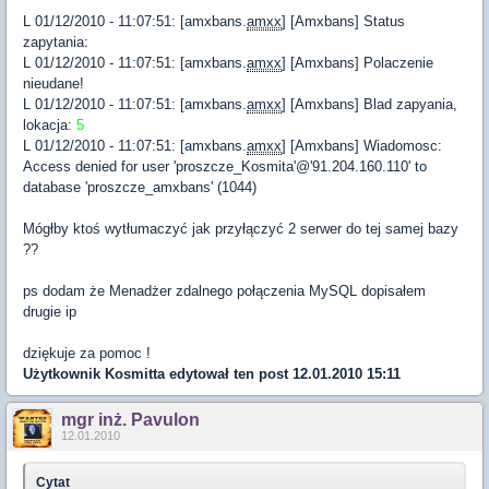
L 01/12/2010 - 11:07:51: [amxbans.
amxx
] [Amxbans] Status
zapytania:
L 01/12/2010 - 11:07:51: [amxbans.
amxx
] [Amxbans] Polaczenie
nieudane!
L 01/12/2010 - 11:07:51: [amxbans.
amxx
] [Amxbans] Blad zapyania,
lokacja:
5
L 01/12/2010 - 11:07:51: [amxbans.
amxx
] [Amxbans] Wiadomosc:
Access denied for user 'proszcze_Kosmita'@'91.204.160.110' to
database 'proszcze_amxbans' (1044)
Mógłby ktoś wytłumaczyć jak przyłączyć 2 serwer do tej samej bazy
??
ps dodam że Menadżer zdalnego połączenia MySQL dopisałem
drugie ip
dziękuje za pomoc !
Użytkownik
Kosmitta
edytował ten post 12.01.2010 15:11
mgr inż. Pavulon
12.01.2010
Cytat