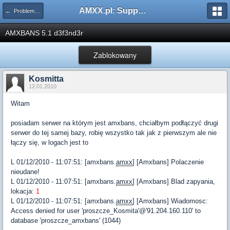
AMXX.pl: Support AMX Mod X i SourceMod
← Problemy z pluginami
AMXBANS 5.1 d3f3nd3r
Zablokowany
Kosmitta
12.01.2010
Witam
posiadam serwer na którym jest amxbans, chciałbym podłączyć drugi
serwer do tej samej bazy, robię wszystko tak jak z pierwszym ale nie
łączy się, w logach jest to
L 01/12/2010 - 11:07:51: [amxbans.
amxx
] [Amxbans] Polaczenie
nieudane!
L 01/12/2010 - 11:07:51: [amxbans.
amxx
] [Amxbans] Blad zapyania,
lokacja:
1
L 01/12/2010 - 11:07:51: [amxbans.
amxx
] [Amxbans] Wiadomosc:
Access denied for user 'proszcze_Kosmita'@'91.204.160.110' to
database 'proszcze_amxbans' (1044)