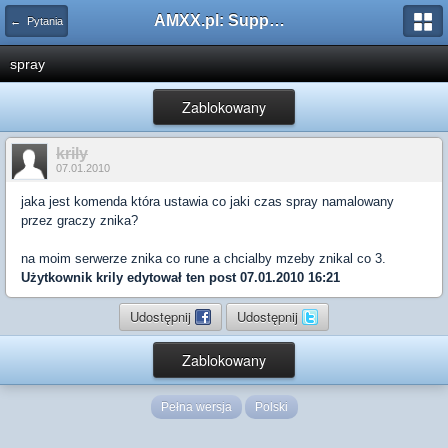
AMXX.pl: Support AMX Mod X i SourceMod
← Pytania
spray
Zablokowany
krily
07.01.2010
jaka jest komenda która ustawia co jaki czas spray namalowany
przez graczy znika?
na moim serwerze znika co rune a chcialby mzeby znikal co 3.
Użytkownik
krily
edytował ten post 07.01.2010 16:21
Udostępnij
Udostępnij
Zablokowany
Pełna wersja
Polski