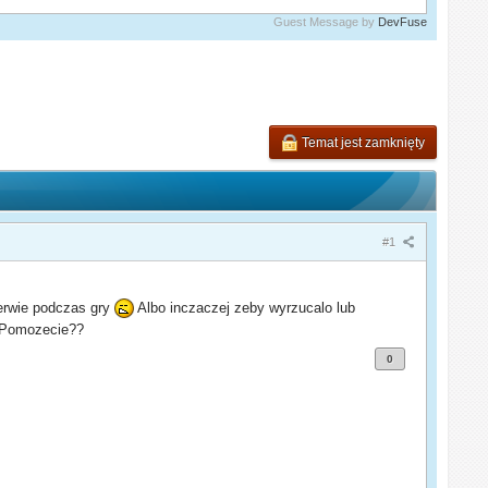
Guest Message by
DevFuse
Temat jest zamknięty
#1
erwie podczas gry
Albo inczaczej zeby wyrzucalo lub
Pomozecie??
0