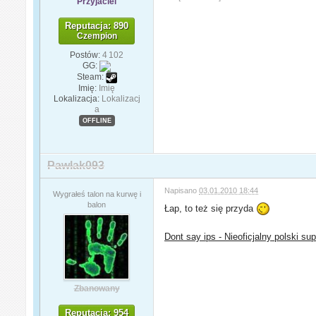
Przyjaciel
Reputacja: 890
Czempion
Postów:
4 102
GG:
Steam:
Imię:
Imię
Lokalizacja:
Lokalizacj
a
OFFLINE
Pawlak093
Napisano
03.01.2010 18:44
Wygrałeś talon na kurwę i
balon
Łap, to też się przyda
Dont say ips - Nieoficjalny polski su
Zbanowany
Reputacja: 954