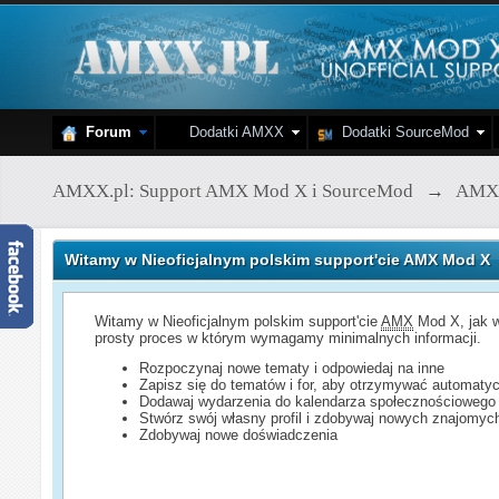
Forum
Dodatki AMXX
Dodatki SourceMod
AMXX.pl: Support AMX Mod X i SourceMod
→
AMX
Witamy w Nieoficjalnym polskim support'cie AMX Mod X
Witamy w Nieoficjalnym polskim support'cie
AMX
Mod X, jak w
prosty proces w którym wymagamy minimalnych informacji.
Rozpoczynaj nowe tematy i odpowiedaj na inne
Zapisz się do tematów i for, aby otrzymywać automatyc
Dodawaj wydarzenia do kalendarza społecznościowego
Stwórz swój własny profil i zdobywaj nowych znajomyc
Zdobywaj nowe doświadczenia