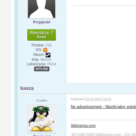
Przyjaciel
Reputacja: 7
Nowy
Postów:
232
GG:
Steam:
Imię:
Marcin
Lokalizacja:
Płock
OFFLINE
kasza
Napisano
03.01.2010 18:25
Godlike
No advertisement - Nieoficjalny pols
Skillownia.com
#3 [UWC3NG] Skillownia.com - 213.18