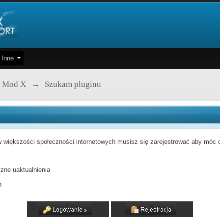
Inne
 Mod X
→
Szukam pluginu
 większości społeczności internetowych musisz się zarejestrować aby móc od
zne uaktualnienia
h