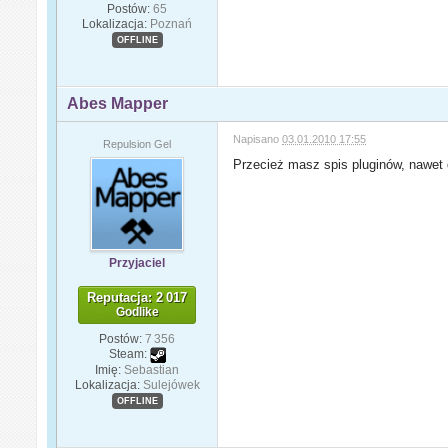
Postów:
65
Lokalizacja:
Poznań
OFFLINE
Abes Mapper
Napisano
03.01.2010 17:55
Repulsion Gel
Przecież masz spis pluginów, nawet
Przyjaciel
Reputacja: 2 017
Godlike
Postów:
7 356
Steam:
Imię:
Sebastian
Lokalizacja:
Sulejówek
OFFLINE