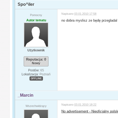
Spo^iler
Napisano
03.01.2010 17:58
Pomocny
Autor tematu
no dobra myslisz ze będę przegladal
Użytkownik
Reputacja: 0
Nowy
Postów:
65
Lokalizacja:
Poznań
OFFLINE
_Marcin
Napisano
03.01.2010 18:22
Wszechwidzący
No advertisement - Nieoficjalny pols