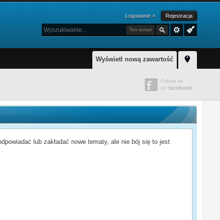
Logowanie »
Rejestracja
Ten temat
Wyświetl nową zawartość
powiadać lub zakładać nowe tematy, ale nie bój się to jest