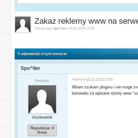
Zakaz reklemy www na serw
Temat rozp.
Spo^iler
,
03.01.2010 17:50
5 odpowiedzi w tym temacie
Spo^iler
Napisano
03.01.2010 17:50
Pomocny
Witam szukam pluginu i nie moge zn
banowalo za wpisane strony www "say
Użytkownik
Reputacja: 0
Nowy