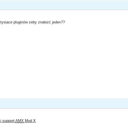
 tysiace pluginów zeby znależć jeden??
ki support
AMX
Mod X