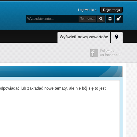
Logowanie »
Rejestracja
Ten temat
Wyświetl nową zawartość
powiadać lub zakładać nowe tematy, ale nie bój się to jest