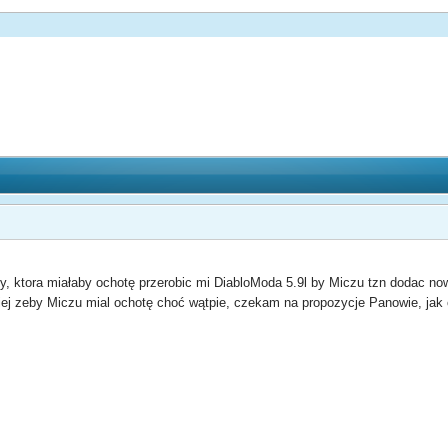
, ktora miałaby ochotę przerobic mi DiabloModa 5.9l by Miczu tzn dodac nowe
piej zeby Miczu mial ochotę choć wątpie, czekam na propozycje Panowie, jak 