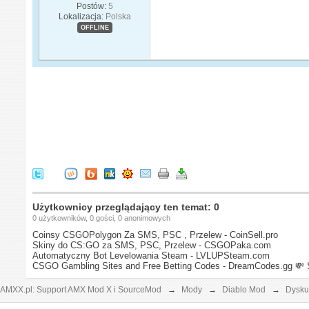
Postów:
5
Lokalizacja:
Polska
OFFLINE
Użytkownicy przeglądający ten temat: 0
0 użytkowników, 0 gości, 0 anonimowych
Coinsy CSGOPolygon Za SMS, PSC , Przelew - CoinSell.pro
Skiny do CS:GO za SMS, PSC, Przelew - CSGOPaka.com
Automatyczny Bot Levelowania Steam - LVLUPSteam.com
CSGO Gambling Sites and Free Betting Codes - DreamCodes.gg
💸 
AMXX.pl: Support AMX Mod X i SourceMod
→
Mody
→
Diablo Mod
→
Dysku