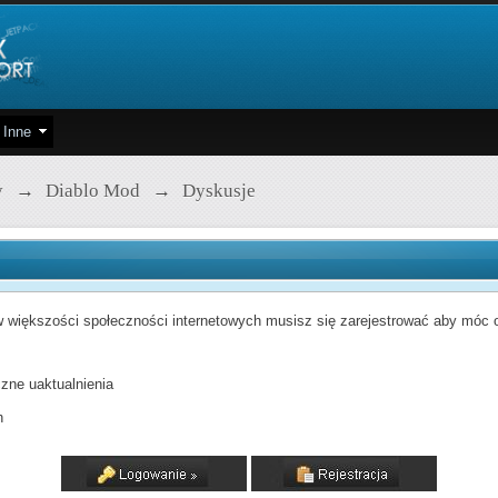
Inne
y
→
Diablo Mod
→
Dyskusje
 większości społeczności internetowych musisz się zarejestrować aby móc od
zne uaktualnienia
h