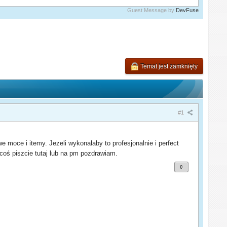
Guest Message by
DevFuse
Temat jest zamknięty
#1
 moce i itemy. Jezeli wykonałaby to profesjonalnie i perfect
coś piszcie tutaj lub na pm pozdrawiam.
0