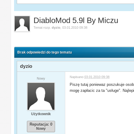
DiabloMod 5.9l By Miczu
Temat rozp.
dyzio
,
03.01.2010 09:38
Brak odpowiedzi do tego tematu
dyzio
Napisano
03.01.2010 09:38
Nowy
Piszę tutaj poniewaz poszukuje osoby
mogę zapłacic za ta "usługe". Najle
Użytkownik
Reputacja: 0
Nowy