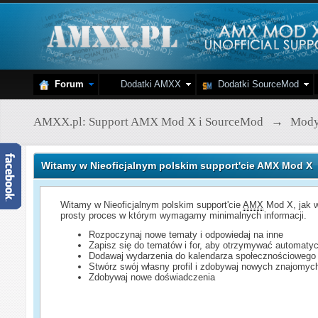
Forum
Dodatki AMXX
Dodatki SourceMod
AMXX.pl: Support AMX Mod X i SourceMod
→
Mod
Witamy w Nieoficjalnym polskim support'cie AMX Mod X
Witamy w Nieoficjalnym polskim support'cie
AMX
Mod X, jak w
prosty proces w którym wymagamy minimalnych informacji.
Rozpoczynaj nowe tematy i odpowiedaj na inne
Zapisz się do tematów i for, aby otrzymywać automatyc
Dodawaj wydarzenia do kalendarza społecznościowego
Stwórz swój własny profil i zdobywaj nowych znajomyc
Zdobywaj nowe doświadczenia