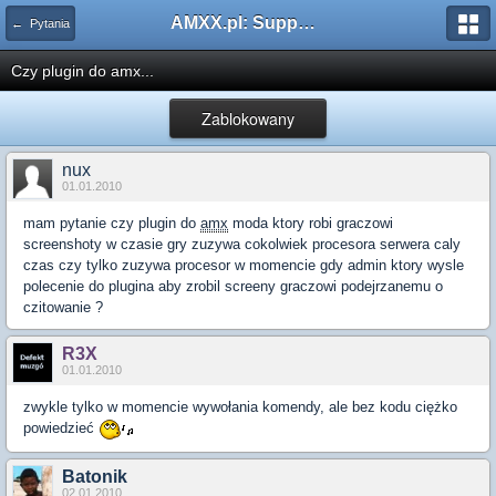
AMXX.pl: Support AMX Mod X i SourceMod
← Pytania
Czy plugin do amx...
Zablokowany
nux
01.01.2010
mam pytanie czy plugin do
amx
moda ktory robi graczowi
screenshoty w czasie gry zuzywa cokolwiek procesora serwera caly
czas czy tylko zuzywa procesor w momencie gdy admin ktory wysle
polecenie do plugina aby zrobil screeny graczowi podejrzanemu o
czitowanie ?
R3X
01.01.2010
zwykle tylko w momencie wywołania komendy, ale bez kodu ciężko
powiedzieć
Batonik
02.01.2010