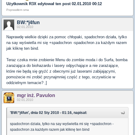
Użytkownik
R3X
edytował ten post 02.01.2010 00:12
Poprawiłem sma
BW:*|4fun
02.01.2010
Naprawdę wielkie dzięki za pomoc chłopaki, spadochron działa, tylko
na say wyświetla mi się +spadochron -spadochron za każdym razem
jak kliknę ten bind.
Teraz czeka mnie zrobienie Menu do zombie moda i do Surfa, bomba
zarażająca do biohazardu i lasery odpychające a nie zarażające,
które nie będą się gryźć z obecnymi już laserami zabijającymi,
pomożecie mi zrobić przynajmniej część z tego, oczywiście w
oddzielnym temacie? ;]
mgr inż. Pavulon
02.01.2010
'BW:*|4fun', dnia 02 Sty 2010 - 01:16, napisał:
spadochron działa, tylko na say wyświetla mi się +spadochron -
spadochron za każdym razem jak kliknę ten bind