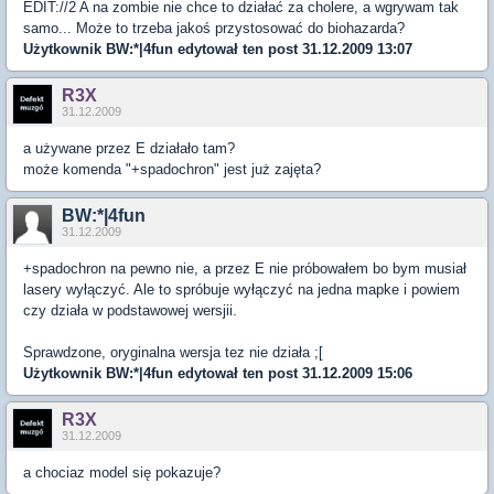
EDIT://2 A na zombie nie chce to działać za cholere, a wgrywam tak
samo... Może to trzeba jakoś przystosować do biohazarda?
Użytkownik
BW:*|4fun
edytował ten post 31.12.2009 13:07
R3X
31.12.2009
a używane przez E działało tam?
może komenda "+spadochron" jest już zajęta?
BW:*|4fun
31.12.2009
+spadochron na pewno nie, a przez E nie próbowałem bo bym musiał
lasery wyłączyć. Ale to spróbuje wyłączyć na jedna mapke i powiem
czy działa w podstawowej wersjii.
Sprawdzone, oryginalna wersja tez nie działa ;[
Użytkownik
BW:*|4fun
edytował ten post 31.12.2009 15:06
R3X
31.12.2009
a chociaz model się pokazuje?