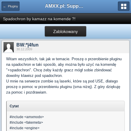
AMXX.pl: Support AMX Mod X i SourceMod
← Pluginy
Spadochron by kamazz na komende ?!
Zablokowany
BW:*|4fun
30.12.2009
Witam wszystkich, tak jak w temacie. Proszę o przerobienie pluginu
na spadochron w taki sposób, aby można było użyć na komendę
"+spadochron". Chcę żeby każdy gracz mógł sobie zbindować
dowolny klawisz pod spadochron.
U mnie na serwerze zombie są laserki, które są pod USE, dlatego
proszę o pomoc w przerobieniu pluginu (sma niżej). Z góry dziękuję
za pomoc i pozdrawiam.
Cytat
#include <amxmodx>
#include <fakemeta>
#include <engine>