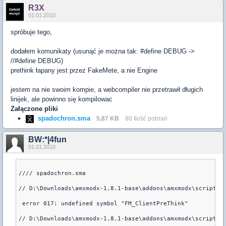
R3X
01.01.2010
spróbuje tego,
dodałem komunikaty (usunąć je można tak: #define DEBUG ->
//#define DEBUG)
prethink łapany jest przez FakeMete, a nie Engine
jestem na nie swoim kompie, a webcompiler nie przetrawił długich
linijek, ale powinno się kompilowac
Załączone pliki
spadochron.sma
5,87 KB
80 Ilość pobrań
BW:*|4fun
01.01.2010
//// spadochron.sma

// D:\Downloads\amxmodx-1.8.1-base\addons\amxmodx\scripting
 error 017: undefined symbol "FM_ClientPreThink"

// D:\Downloads\amxmodx-1.8.1-base\addons\amxmodx\scripting