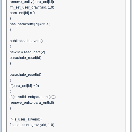
remove_entity(para_ent[id])
fm_set_user_gravity(id, 1.0)
para_ent[id] = 0
}
has_parachute[id] = true;
}
public death_event()
{
new id = read_data(2)
parachute_reset(id)
}
parachute_reset(id)
{
if(para_ent[id] > 0)
{
if (is_valid_ent(para_ent[id]))
remove_entity(para_ent[id])
}
if (is_user_alive(id))
fm_set_user_gravity(id, 1.0)