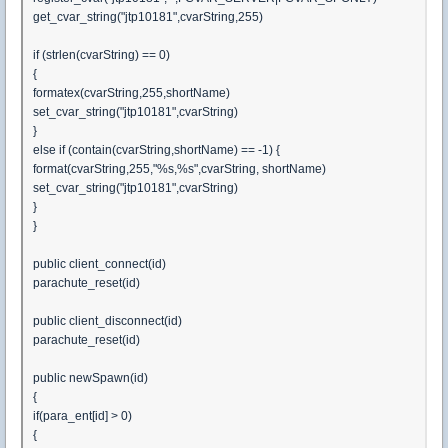
get_cvar_string("jtp10181",cvarString,255)
if (strlen(cvarString) == 0)
{
formatex(cvarString,255,shortName)
set_cvar_string("jtp10181",cvarString)
}
else if (contain(cvarString,shortName) == -1) {
format(cvarString,255,"%s,%s",cvarString, shortName)
set_cvar_string("jtp10181",cvarString)
}
}
public client_connect(id)
parachute_reset(id)
public client_disconnect(id)
parachute_reset(id)
public newSpawn(id)
{
if(para_ent[id] > 0)
{