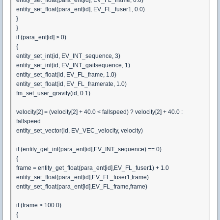
entity_set_float(para_ent[id], EV_FL_frame, 0.0)
entity_set_float(para_ent[id], EV_FL_fuser1, 0.0)
}
}
if (para_ent[id] > 0)
{
entity_set_int(id, EV_INT_sequence, 3)
entity_set_int(id, EV_INT_gaitsequence, 1)
entity_set_float(id, EV_FL_frame, 1.0)
entity_set_float(id, EV_FL_framerate, 1.0)
fm_set_user_gravity(id, 0.1)
velocity[2] = (velocity[2] + 40.0 < fallspeed) ? velocity[2] + 40.0 :
fallspeed
entity_set_vector(id, EV_VEC_velocity, velocity)
if (entity_get_int(para_ent[id],EV_INT_sequence) == 0)
{
frame = entity_get_float(para_ent[id],EV_FL_fuser1) + 1.0
entity_set_float(para_ent[id],EV_FL_fuser1,frame)
entity_set_float(para_ent[id],EV_FL_frame,frame)
if (frame > 100.0)
{