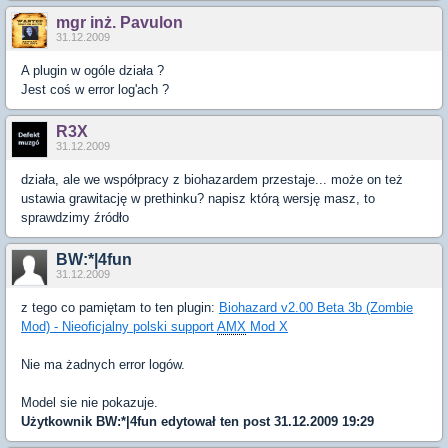
mgr inż. Pavulon
31.12.2009
A plugin w ogóle działa ?
Jest coś w error log'ach ?
R3X
31.12.2009
działa, ale we współpracy z biohazardem przestaje... może on też
ustawia grawitację w prethinku? napisz którą wersję masz, to
sprawdzimy źródło
BW:*|4fun
31.12.2009
z tego co pamiętam to ten plugin:
Biohazard v2.00 Beta 3b (Zombie
Mod) - Nieoficjalny polski support
AMX
Mod X
Nie ma żadnych error logów.
Model sie nie pokazuje.
Użytkownik
BW:*|4fun
edytował ten post 31.12.2009 19:29