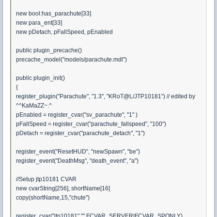
new bool:has_parachute[33]
new para_ent[33]
new pDetach, pFallSpeed, pEnabled
public plugin_precache()
precache_model("models/parachute.mdl")
public plugin_init()
{
register_plugin("Parachute", "1.3", "KRoT@L/JTP10181") // edited by
^^KaMaZZ~.^
pEnabled = register_cvar("sv_parachute", "1" )
pFallSpeed = register_cvar("parachute_fallspeed", "100")
pDetach = register_cvar("parachute_detach", "1")
register_event("ResetHUD", "newSpawn", "be")
register_event("DeathMsg", "death_event", "a")
//Setup jtp10181 CVAR
new cvarString[256], shortName[16]
copy(shortName,15,"chute")
register_cvar("jtp10181","",FCVAR_SERVER|FCVAR_SPONLY)