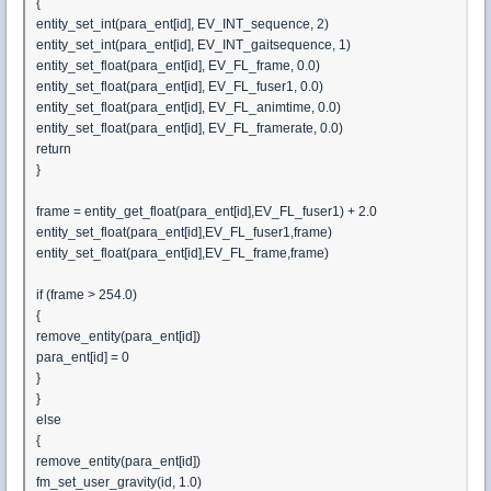
{
entity_set_int(para_ent[id], EV_INT_sequence, 2)
entity_set_int(para_ent[id], EV_INT_gaitsequence, 1)
entity_set_float(para_ent[id], EV_FL_frame, 0.0)
entity_set_float(para_ent[id], EV_FL_fuser1, 0.0)
entity_set_float(para_ent[id], EV_FL_animtime, 0.0)
entity_set_float(para_ent[id], EV_FL_framerate, 0.0)
return
}
frame = entity_get_float(para_ent[id],EV_FL_fuser1) + 2.0
entity_set_float(para_ent[id],EV_FL_fuser1,frame)
entity_set_float(para_ent[id],EV_FL_frame,frame)
if (frame > 254.0)
{
remove_entity(para_ent[id])
para_ent[id] = 0
}
}
else
{
remove_entity(para_ent[id])
fm_set_user_gravity(id, 1.0)