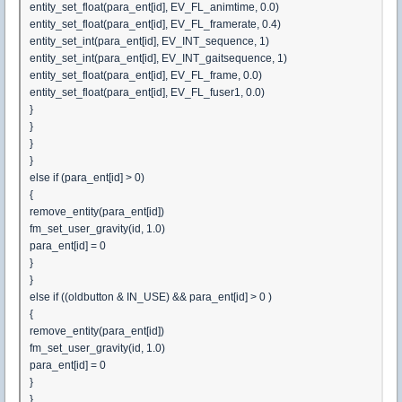
entity_set_float(para_ent[id], EV_FL_animtime, 0.0)
entity_set_float(para_ent[id], EV_FL_framerate, 0.4)
entity_set_int(para_ent[id], EV_INT_sequence, 1)
entity_set_int(para_ent[id], EV_INT_gaitsequence, 1)
entity_set_float(para_ent[id], EV_FL_frame, 0.0)
entity_set_float(para_ent[id], EV_FL_fuser1, 0.0)
}
}
}
}
else if (para_ent[id] > 0)
{
remove_entity(para_ent[id])
fm_set_user_gravity(id, 1.0)
para_ent[id] = 0
}
}
else if ((oldbutton & IN_USE) && para_ent[id] > 0 )
{
remove_entity(para_ent[id])
fm_set_user_gravity(id, 1.0)
para_ent[id] = 0
}
}