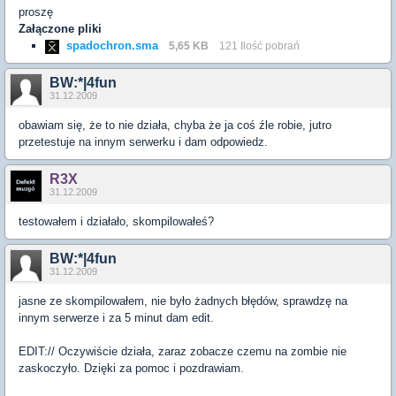
proszę
Załączone pliki
spadochron.sma
5,65 KB
121 Ilość pobrań
BW:*|4fun
31.12.2009
obawiam się, że to nie działa, chyba że ja coś źle robie, jutro
przetestuje na innym serwerku i dam odpowiedz.
R3X
31.12.2009
testowałem i działało, skompilowałeś?
BW:*|4fun
31.12.2009
jasne ze skompilowałem, nie było żadnych błędów, sprawdzę na
innym serwerze i za 5 minut dam edit.
EDIT:// Oczywiście działa, zaraz zobacze czemu na zombie nie
zaskoczyło. Dzięki za pomoc i pozdrawiam.