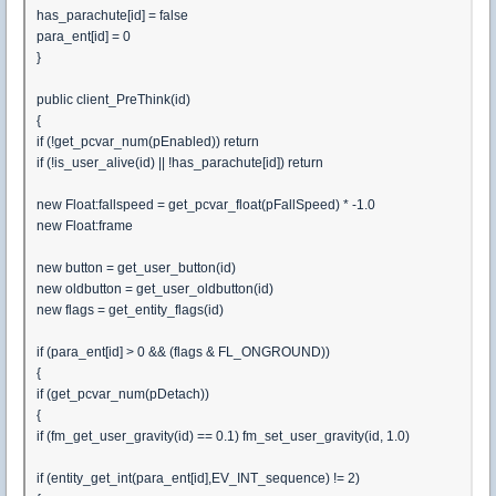
has_parachute[id] = false
para_ent[id] = 0
}
public client_PreThink(id)
{
if (!get_pcvar_num(pEnabled)) return
if (!is_user_alive(id) || !has_parachute[id]) return
new Float:fallspeed = get_pcvar_float(pFallSpeed) * -1.0
new Float:frame
new button = get_user_button(id)
new oldbutton = get_user_oldbutton(id)
new flags = get_entity_flags(id)
if (para_ent[id] > 0 && (flags & FL_ONGROUND))
{
if (get_pcvar_num(pDetach))
{
if (fm_get_user_gravity(id) == 0.1) fm_set_user_gravity(id, 1.0)
if (entity_get_int(para_ent[id],EV_INT_sequence) != 2)