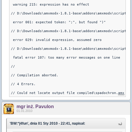
 warning 215: expression has no effect

// D:\Downloads\amxmodx-1.8.1-base\addons\amxmodx\scripting
 error 001: expected token: ";", but found ")"

// D:\Downloads\amxmodx-1.8.1-base\addons\amxmodx\scripting
 error 029: invalid expression, assumed zero

// D:\Downloads\amxmodx-1.8.1-base\addons\amxmodx\scripting
 fatal error 107: too many error messages on one line

//

// Compilation aborted.

// 4 Errors.

// Could not locate output file compiled\spadochron.
amx
 (c
mgr inż. Pavulon
01.01.2010
'BW:*|4fun', dnia 01 Sty 2010 - 22:41, napisał: