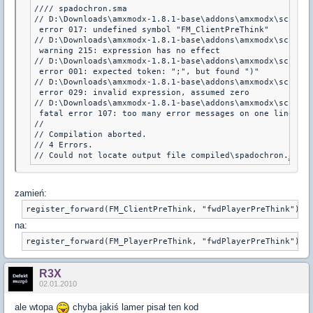
//// spadochron.sma

// D:\Downloads\amxmodx-1.8.1-base\addons\amxmodx\scripti
 error 017: undefined symbol "FM_ClientPreThink"

// D:\Downloads\amxmodx-1.8.1-base\addons\amxmodx\scripti
 warning 215: expression has no effect

// D:\Downloads\amxmodx-1.8.1-base\addons\amxmodx\scripti
 error 001: expected token: ";", but found ")"

// D:\Downloads\amxmodx-1.8.1-base\addons\amxmodx\scripti
 error 029: invalid expression, assumed zero

// D:\Downloads\amxmodx-1.8.1-base\addons\amxmodx\scripti
 fatal error 107: too many error messages on one line

//

// Compilation aborted.

// 4 Errors.

// Could not locate output file compiled\spadochron.
amx
 (
zamień:
register_forward(FM_ClientPreThink, "fwdPlayerPreThink");
na:
R3X
02.01.2010
ale wtopa
chyba jakiś lamer pisał ten kod