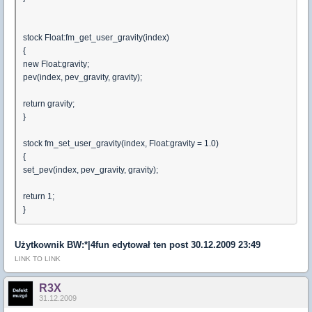
stock Float:fm_get_user_gravity(index)
{
new Float:gravity;
pev(index, pev_gravity, gravity);
return gravity;
}
stock fm_set_user_gravity(index, Float:gravity = 1.0)
{
set_pev(index, pev_gravity, gravity);
return 1;
}
Użytkownik
BW:*|4fun
edytował ten post 30.12.2009 23:49
LINK TO LINK
R3X
31.12.2009