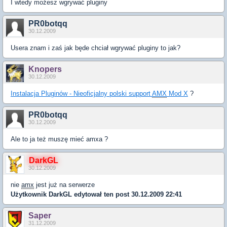
I wtedy możesz wgrywać pluginy
PR0botqq
30.12.2009
Usera znam i zaś jak będe chciał wgrywać pluginy to jak?
Knopers
30.12.2009
Instalacja Pluginów - Nieoficjalny polski support
AMX
Mod X
?
PR0botqq
30.12.2009
Ale to ja też muszę mieć amxa ?
DarkGL
30.12.2009
nie
amx
jest już na serwerze
Użytkownik
DarkGL
edytował ten post 30.12.2009 22:41
Saper
31.12.2009