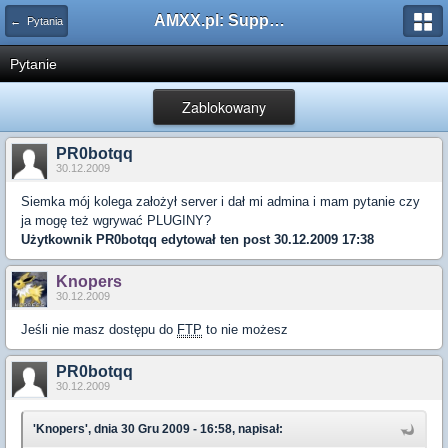
AMXX.pl: Support AMX Mod X i SourceMod
← Pytania
Pytanie
Zablokowany
PR0botqq
30.12.2009
Siemka mój kolega założył server i dał mi admina i mam pytanie czy
ja mogę też wgrywać PLUGINY?
Użytkownik
PR0botqq
edytował ten post 30.12.2009 17:38
Knopers
30.12.2009
Jeśli nie masz dostępu do
FTP
to nie możesz
PR0botqq
30.12.2009
'Knopers', dnia 30 Gru 2009 - 16:58, napisał: