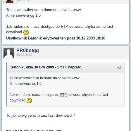
30.12.2009
To co wstawiłeś są to dane do serwera www.
A nie serwera
cs
1.6
Jak widać nie masz dostępu do
FTP
serwera, chyba że na fast
download
Użytkownik
Batonik
edytował ten post 30.12.2009 18:18
PR0botqq
30.12.2009
'Batonik', dnia 30 Gru 2009 - 17:17, napisał:
To co wstawiłeś są to dane do serwera www.
A nie serwera
cs
1.6
Jak widać nie masz dostępu do
FTP
serwera, chyba że na fast
download
To jak to wgrywać przez fast downoald ?