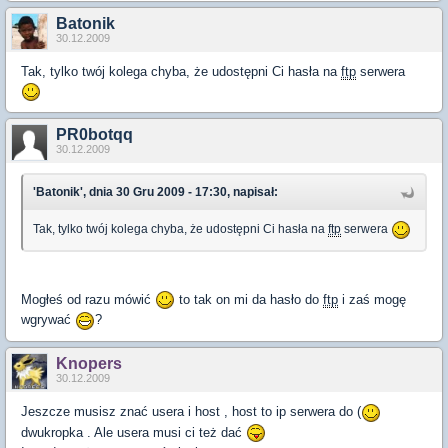
Batonik
30.12.2009
Tak, tylko twój kolega chyba, że udostępni Ci hasła na
ftp
serwera
PR0botqq
30.12.2009
'Batonik', dnia 30 Gru 2009 - 17:30, napisał:
Tak, tylko twój kolega chyba, że udostępni Ci hasła na
ftp
serwera
Mogłeś od razu mówić
to tak on mi da hasło do
ftp
i zaś mogę
wgrywać
?
Knopers
30.12.2009
Jeszcze musisz znać usera i host , host to ip serwera do (
dwukropka . Ale usera musi ci też dać