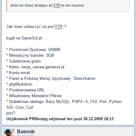
Jeśli nie masz dostępu do
FTP
to nie możesz
Jak mam zobaczyć że jest
FTP
?
kupił na GameSol.pl
* Przestrzeń Dyskowa: 100MB
* Miesięczny transfer: 3GB
* Subdomena gratis
* Adres: twoja_nazwa.gamesol.pl
* Konta email
* Panel w Polskiej Wersji Językowej - DirectAdmin
* phpMyAdmin
* Przekierowania URL
* Wbudowany Menedżer Plików
* Dodatkowo obsługa: Bazy MySQL, PHP4 i 5, CGI, Perl, Python,
SSI, Cron, Curl
jest?
Użytkownik
PR0botqq
edytował ten post 30.12.2009 18:13
Batonik