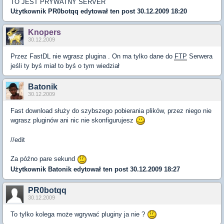
TO JEST PRYWATNY SERVER
Użytkownik
PR0botqq
edytował ten post 30.12.2009 18:20
Knopers
30.12.2009
Przez FastDL nie wgrasz plugina . On ma tylko dane do
FTP
Serwera
jeśli ty byś miał to byś o tym wiedział
Batonik
30.12.2009
Fast download służy do szybszego pobierania plików, przez niego nie
wgrasz pluginów ani nic nie skonfigurujesz
//edit
Za późno pare sekund
Użytkownik
Batonik
edytował ten post 30.12.2009 18:27
PR0botqq
30.12.2009
To tylko kolega może wgrywać pluginy ja nie ?