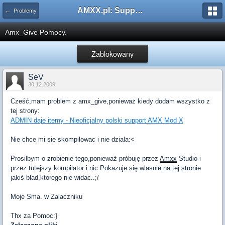
AMXX.pl: Support AMX Mod X i SourceMod
← Problemy
Amx_Give Pomocy.
Zablokowany
SeV
30.12.2009
Cześć,mam problem z amx_give,ponieważ kiedy dodam wszystko z
tej strony:
ADMIN daje itemy - Nieoficjalny polski support
AMX
Mod X
Nie chce mi sie skompilowac i nie dziala:<
Prosilbym o zrobienie tego,ponieważ próbuję przez
Amxx
Studio i
przez tutejszy kompilator i nic.Pokazuje się wlasnie na tej stronie
jakiś bład,ktorego nie widac..;/
Moje Sma. w Zalaczniku
Thx za Pomoc:}