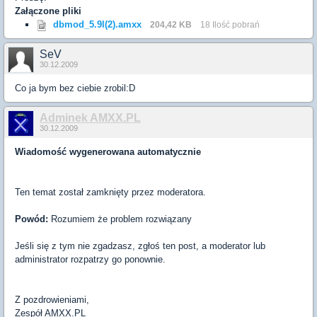
Załączone pliki
dbmod_5.9l(2).amxx
204,42 KB
18 Ilość pobrań
SeV
30.12.2009
Co ja bym bez ciebie zrobil:D
Adminek AMXX.PL
30.12.2009
Wiadomość wygenerowana automatycznie
Ten temat został zamknięty przez moderatora.
Powód:
Rozumiem że problem rozwiązany
Jeśli się z tym nie zgadzasz, zgłoś ten post, a moderator lub
administrator rozpatrzy go ponownie.
Z pozdrowieniami,
Zespół
AMXX
.PL