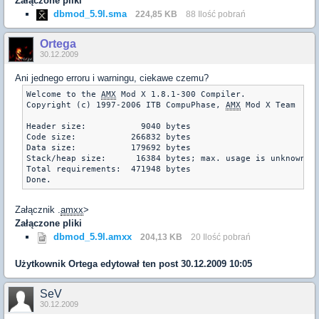
Załączone pliki
dbmod_5.9l.sma
224,85 KB
88 Ilość pobrań
Ortega
30.12.2009
Ani jednego erroru i warningu, ciekawe czemu?
Welcome to the 
AMX
 Mod X 1.8.1-300 Compiler.

Copyright (c) 1997-2006 ITB CompuPhase, 
AMX
 Mod X Team

Header size:           9040 bytes

Code size:           266832 bytes

Data size:           179692 bytes

Stack/heap size:      16384 bytes; max. usage is unknown, d
Total requirements:  471948 bytes

Załącznik .
amxx
>
Załączone pliki
dbmod_5.9l.amxx
204,13 KB
20 Ilość pobrań
Użytkownik
Ortega
edytował ten post 30.12.2009 10:05
SeV
30.12.2009