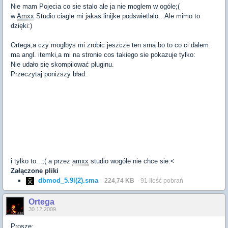
Nie mam Pojecia co sie stalo ale ja nie moglem w ogóle;(
w
Amxx
Studio ciagle mi jakas linijke podswietlalo...Ale mimo to
dzięki:)
Ortega,a czy moglbys mi zrobic jeszcze ten sma bo to co ci dalem
ma angl. itemki,a mi na stronie cos takiego sie pokazuje tylko:
Nie udało się skompilować pluginu.
Przeczytaj poniższy bład:
i tylko to...;( a przez
amxx
studio wogóle nie chce sie:<
Załączone pliki
dbmod_5.9l(2).sma
224,74 KB
91 Ilość pobrań
Ortega
30.12.2009
Proszę: