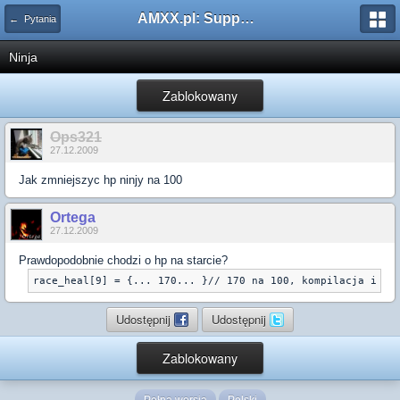
AMXX.pl: Support AMX Mod X i SourceMod
← Pytania
Ninja
Zablokowany
Ops321
27.12.2009
Jak zmniejszyc hp ninjy na 100
Ortega
27.12.2009
Prawdopodobnie chodzi o hp na starcie?
race_heal[9] = {... 170... }// 170 na 100, kompilacja i go
Udostępnij
Udostępnij
Zablokowany