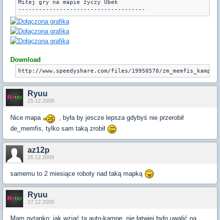
Miłej gry na mapie życzy Ubek

Download
http://www.speedyshare.com/files/19950570/zm_memfis_kamp.r
Ryuu
25.12.2009
Nice mapa
, była by jescze lepsza gdybyś nie przerobił
de_memfis, tylko sam taką zrobił
az12p
26.12.2009
samemu to 2 miesiące roboty nad taką mapką
Ryuu
27.12.2009
Mam pytanko: jak wziąć tą auto-kampe, nie łatwiej było uwalić na