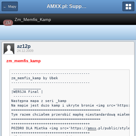
AMXX.pl: Support AMX Mod X i SourceMod
← Mapy
Zm_Memfis_Kamp
ZM
az12p
24.12.2009
zm_memfis_kamp
-------------------------------------

zm_memfis_kamp by Ubek

-------------------------------------

 _____________

|WERSJA Final |

 -------------

Następna mapa z seri _kamp

Na mapie jest duzo kamp i ukryte bronie <img src='https://
==========================================

Tym razem chciałem przerobić mapkę niestandardową miałem d
==========================================

+++++++++++++++++++++++++++++++++++++

POZDRO DLA Mietka <img src='https://
amxx
.pl/public/style_e
+++++++++++++++++++++++++++++++++++++
