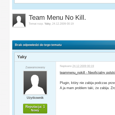
Team Menu No Kill.
Temat rozp.
Yaky
,
24.12.2009 00:19
Brak odpowiedzi do tego tematu
Yaky
Napisano
24.12.2009 00:19
Zaawansowany
teammenu_nokill - Nieoficjalny polsk
Plugin, który nie zabija podczas prz
A ja mam problem taki, że zabija. Zro
Użytkownik
Reputacja: 1
Nowy