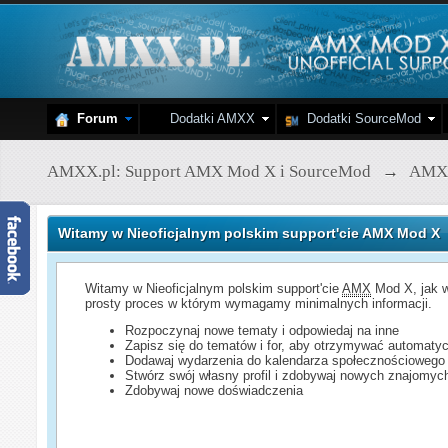
Forum
Dodatki AMXX
Dodatki SourceMod
AMXX.pl: Support AMX Mod X i SourceMod
→
AMX
Witamy w Nieoficjalnym polskim support'cie AMX Mod X
Witamy w Nieoficjalnym polskim support'cie
AMX
Mod X, jak w
prosty proces w którym wymagamy minimalnych informacji.
Rozpoczynaj nowe tematy i odpowiedaj na inne
Zapisz się do tematów i for, aby otrzymywać automatyc
Dodawaj wydarzenia do kalendarza społecznościowego
Stwórz swój własny profil i zdobywaj nowych znajomyc
Zdobywaj nowe doświadczenia