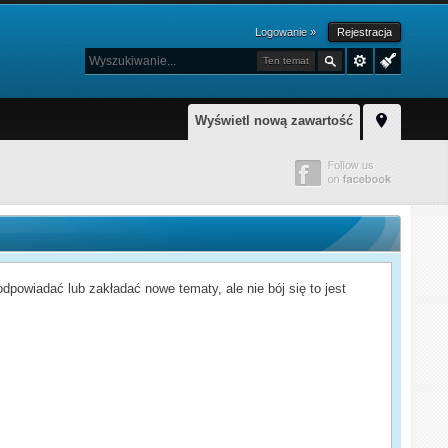
Logowanie »
Rejestracja
Ten temat
Wyświetl nową zawartość
powiadać lub zakładać nowe tematy, ale nie bój się to jest