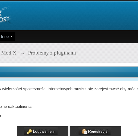
Inne
 Mod X
→
Problemy z pluginami
 większości społeczności internetowych musisz się zarejestrować aby móc od
zne uaktualnienia
h