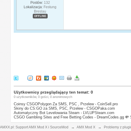
Postów:
132
Lokalizacja:
Festung
Breslau
OFFLINE
Użytkownicy przeglądający ten temat: 0
0 użytkowników, 0 gości, 0 anonimowych
Coinsy CSGOPolygon Za SMS, PSC , Przelew - CoinSell.pro
Skiny do CS:GO za SMS, PSC, Przelew - CSGOPaka.com
Automatyczny Bot Levelowania Steam - LVLUPSteam.com
CSGO Gambling Sites and Free Betting Codes - DreamCodes.gg
💸 
AMXX.pl: Support AMX Mod X i SourceMod
→
AMX Mod X
→
Problemy z plug