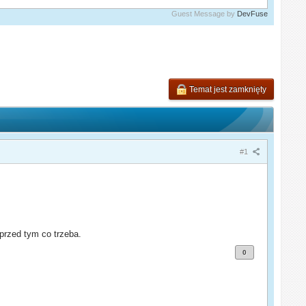
Guest Message by
DevFuse
Temat jest zamknięty
#1
 przed tym co trzeba.
0