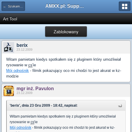
AMXX.pl: Support AMX Mod X i SourceMod
← Szukam pluginu
Art Tool
Zablokowany
berix
23.12.2009
Witam pamietam kiedys spotkałem się z pluginem który umożliwiał
rysowanie w
cs
'ie
Mój odnośnik
- filmik pokazujący oco mi chodzi to jest akurat w kz-
modzie
mgr inż. Pavulon
23.12.2009
'berix', dnia 23 Gru 2009 - 18:42, napisał:
Witam pamietam kiedys spotkałem się z pluginem który umożliwiał
rysowanie w
cs
'ie
Mój odnośnik
- filmik pokazujący oco mi chodzi to jest akurat w kz-