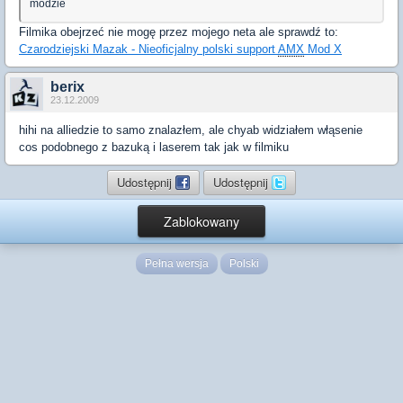
modzie
Filmika obejrzeć nie mogę przez mojego neta ale sprawdź to:
Czarodziejski Mazak - Nieoficjalny polski support
AMX
Mod X
berix
23.12.2009
hihi na alliedzie to samo znalazłem, ale chyab widziałem włąsenie
cos podobnego z bazuką i laserem tak jak w filmiku
Udostępnij
Udostępnij
Zablokowany
Pełna wersja
Polski