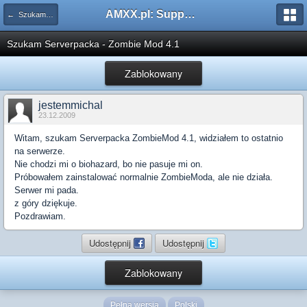
AMXX.pl: Support AMX Mod X i SourceMod
← Szukam pluginu
Szukam Serverpacka - Zombie Mod 4.1
Zablokowany
jestemmichal
23.12.2009
Witam, szukam Serverpacka ZombieMod 4.1, widziałem to ostatnio
na serwerze.
Nie chodzi mi o biohazard, bo nie pasuje mi on.
Próbowałem zainstalować normalnie ZombieModa, ale nie działa.
Serwer mi pada.
z góry dziękuje.
Pozdrawiam.
Udostępnij
Udostępnij
Zablokowany
Pełna wersja
Polski