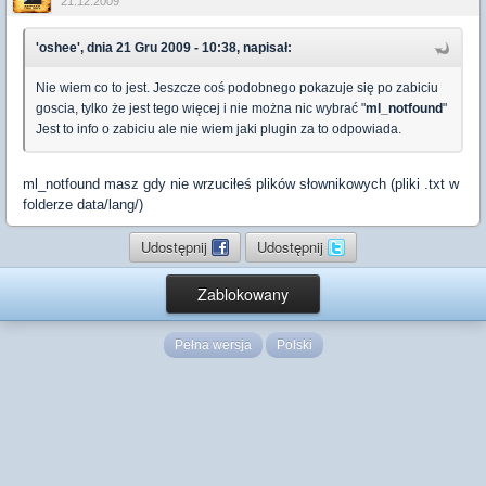
21.12.2009
'oshee', dnia 21 Gru 2009 - 10:38, napisał:
Nie wiem co to jest. Jeszcze coś podobnego pokazuje się po zabiciu
goscia, tylko że jest tego więcej i nie można nic wybrać "
ml_notfound
"
Jest to info o zabiciu ale nie wiem jaki plugin za to odpowiada.
ml_notfound masz gdy nie wrzuciłeś plików słownikowych (pliki .txt w
folderze data/lang/)
Udostępnij
Udostępnij
Zablokowany
Pełna wersja
Polski