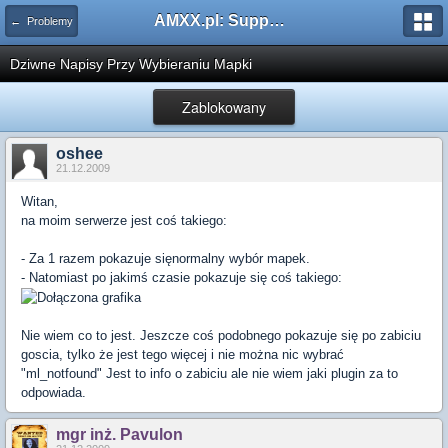
AMXX.pl: Support AMX Mod X i SourceMod
← Problemy
Dziwne Napisy Przy Wybieraniu Mapki
Zablokowany
oshee
21.12.2009
Witan,
na moim serwerze jest coś takiego:
- Za 1 razem pokazuje sięnormalny wybór mapek.
- Natomiast po jakimś czasie pokazuje się coś takiego:
Nie wiem co to jest. Jeszcze coś podobnego pokazuje się po zabiciu
goscia, tylko że jest tego więcej i nie można nic wybrać
"ml_notfound" Jest to info o zabiciu ale nie wiem jaki plugin za to
odpowiada.
mgr inż. Pavulon