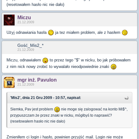
(resetowałem hasło nic nie dało)
Miczu
21.12.2009
Użyj odnawiania hasła
ja tez miałem problem, ale z hasłem
Gość_Mis2_*
21.12.2009
Miczu, odnawiałem
to przez tego "$" w nicku, bo jak próbowałem
z nim nick nowy zrobić to wywalało nieodpowiednie znaki
mgr inż. Pavulon
21.12.2009
'Mis2', dnia 21 Gru 2009 - 10:57, napisał:
Siemka, Pav jest problem
nie moge się zalogować na konto Mi$^,
przypuszczam że przez znaki w nicku, mógłbyś to naprawić?
(resetowałem hasło nic nie dało)
Zmieniłem ci login i hasło, powinien przyjść mail. Login nie może