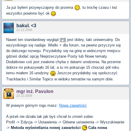
Ja już byłem przywyczajony do przema
, tu trochę czasu i też
wszystko powinno być ok
bakul. <3
22.12.2009
Nawet ten standardowy wygląd
IPB
jest dobry, taki uniwersalny. Do
wszystkiego się nadaje. Wielki + dla forum, na pewno przyczyni się
do dalszego rozwoju. Przydałoby się na górę w widocznym miejscu
gdzieś dodać opcję Nieprzeczytane Posty lub Nowe tematy.
Dodatkowo coś jest zwalone chyba z datami urodzenia. Na przemie
dobrze mi pokazywało 16 lat, a tu mi pokazuje 15 chociaż pół roku
temu miałem 16 urodziny
Jeszcze przydałoby się spolszczyć
Trackbacks i Similar Topics w widoku tematów na samym dole.
mgr inż. Pavulon
22.12.2009
W prawym górnym rogu masz:
Nowa zawartość
A jeżeli nie działa tak jak byś chciał to zmień sobie:
Profil -> Edycja -> Ustawienia -> Główne ustawienia -> Wyszukiwanie
->
Metoda wyświetlania nowej zawartości
Cała nowa