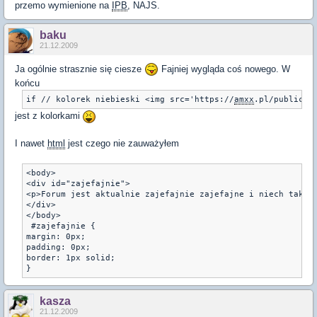
przemo wymienione na
IPB
, NAJS.
baku
21.12.2009
Ja ogólnie strasznie się ciesze
Fajniej wygląda coś nowego. W
końcu
if // kolorek niebieski <img src='https://
amxx
.pl/public/s
jest z kolorkami
I nawet
html
jest czego nie zauważyłem
<body>
<div id="zajefajnie">
<p>Forum jest aktualnie zajefajnie zajefajne i niech tak p
</div>
</body>
 #zajefajnie { 
margin: 0px;
padding: 0px; 
border: 1px solid; 
kasza
21.12.2009