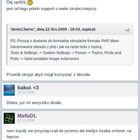
Daj spokój
jest od tego polski support o wiele skuteczniejszy.
'denis13wroc', dnia 22 Gru 2009 - 18:54, napisał:
PS. Proszę o dodanie do formatów obrazków formatu PHP. Mam
Generowane obrazki z php i jak na razie bida z nędzą.
Tools & Settings -> System Settings -> Forum -> Topics, Posts and
Polls -> Valid postable image extensions
Przerób skrypt abyś mógł korzystać z bbcode.
bakul. <3
22.12.2009
Dobra, już mi wszystko działa.
MafiaDL
27.12.2009
nom każdy sie przyzwyczaił do przemo ale kiedys trzeba zmienic na
lepsze..