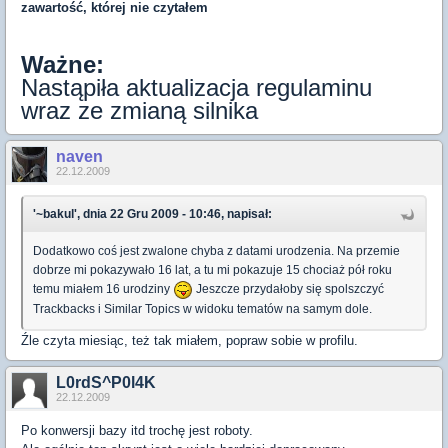
zawartość, której nie czytałem
Ważne:
Nastąpiła aktualizacja regulaminu
wraz ze zmianą silnika
naven
22.12.2009
'~bakul', dnia 22 Gru 2009 - 10:46, napisał:
Dodatkowo coś jest zwalone chyba z datami urodzenia. Na przemie
dobrze mi pokazywało 16 lat, a tu mi pokazuje 15 chociaż pół roku
temu miałem 16 urodziny
Jeszcze przydałoby się spolszczyć
Trackbacks i Similar Topics w widoku tematów na samym dole.
Źle czyta miesiąc, też tak miałem, popraw sobie w profilu.
L0rdS^P0l4K
22.12.2009
Po konwersji bazy itd trochę jest roboty.