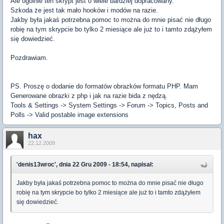
Ale ogólnie ten skrypt jest o wiele bardziej dopracowany.
Szkoda że jest tak mało hooków i modów na razie.
Jakby była jakaś potrzebna pomoc to można do mnie pisać nie długo
robię na tym skrypcie bo tylko 2 miesiące ale już to i tamto zdążyłem
się dowiedzieć.
Pozdrawiam.
PS. Proszę o dodanie do formatów obrazków formatu PHP. Mam
Generowane obrazki z php i jak na razie bida z nędzą.
Tools & Settings -> System Settings -> Forum -> Topics, Posts and
Polls -> Valid postable image extensions
hax
22.12.2009
'denis13wroc', dnia 22 Gru 2009 - 18:54, napisał:
Jakby była jakaś potrzebna pomoc to można do mnie pisać nie długo
robię na tym skrypcie bo tylko 2 miesiące ale już to i tamto zdążyłem
się dowiedzieć.