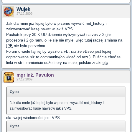
Wujek
27.12.2009
Jak dla mnie już lepiej było w przemo wywalić red_history i
zainwestować kasę nawet w jakiś VPS.
Puchatek przy 30 K UU dziennie wytrzymywał na vps z 3 ghz
procesora i 2 gb ramu o ile się nie myle, więc tutaj raczej zmiana na
IPB
nie była potrzebna.
Forum o wiele fajniej by wyszło z vB, raz że vBseo jest lepiej
dopracowane niż to community(co widać od razu). Puśćcie choć te
linki w str i zamieńcie duże litery na małe, polskie znaki
etc
.
mgr inż. Pavulon
27.12.2009
Cytat
Jak dla mnie już lepiej było w przemo wywalić red_history i
zainwestować kasę nawet w jakiś VPS.
dla twojej wiadomości jest VPS.
Cytat