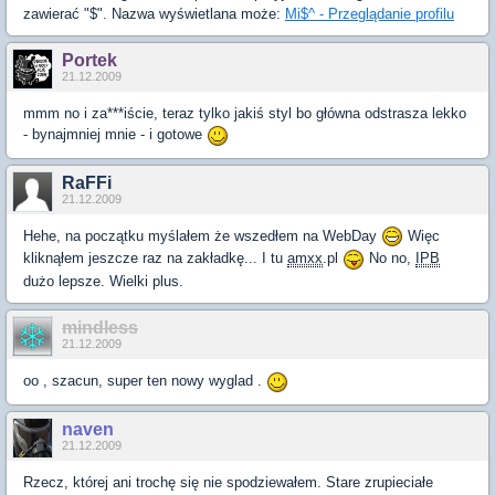
zawierać "$". Nazwa wyświetlana może:
Mi$^ - Przeglądanie profilu
Portek
21.12.2009
mmm no i za***iście, teraz tylko jakiś styl bo główna odstrasza lekko
- bynajmniej mnie - i gotowe
RaFFi
21.12.2009
Hehe, na początku myślałem że wszedłem na WebDay
Więc
kliknąłem jeszcze raz na zakładkę... I tu
amxx
.pl
No no,
IPB
dużo lepsze. Wielki plus.
mindless
21.12.2009
oo , szacun, super ten nowy wyglad .
naven
21.12.2009
Rzecz, której ani trochę się nie spodziewałem. Stare zrupieciałe