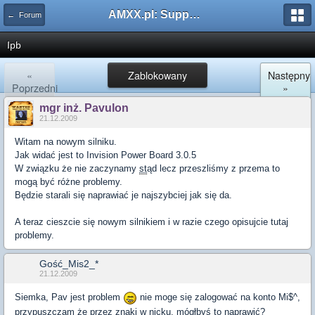
AMXX.pl: Support AMX Mod X i SourceMod
← Forum
Ipb
«
Zablokowany
Następny
Poprzedni
»
mgr inż. Pavulon
21.12.2009
Witam na nowym silniku.
Jak widać jest to Invision Power Board 3.0.5
W związku że nie zaczynamy
st
ąd lecz przeszliśmy z przema to
mogą być różne problemy.
Będzie starali się naprawiać je najszybciej jak się da.
A teraz cieszcie się nowym silnikiem i w razie czego opisujcie tutaj
problemy.
Gość_Mis2_*
21.12.2009
Siemka, Pav jest problem
nie moge się zalogować na konto Mi$^,
przypuszczam że przez znaki w nicku, mógłbyś to naprawić?