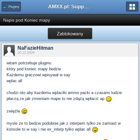
AMXX.pl: Support AMX Mod X i SourceMod
← Pluginy
Napis pod Koniec mapy
Zablokowany
NaFazieHitman
20.12.2009
witam potrzebuje pluginu
który pod koniec mapy bedzie
Każdemu graczowi wpisywał w say
wplac all
chodzi oto aby kazdemu wplaciło ammo packi a czasami ludzie
płaczą ze jak zmieniam mape to nie zdążą wpłacić ap
zwięźle
:
mysle ze to bedzie podobnie jak z interpem tylko ze zamiast w
konsole to w say i nie ex_interp tylko wplac all