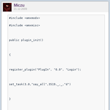
Miczu
21.12.2009
#include <amxmodx>

#include <amxmisc>

public plugin_init()

{

register_plugin("PlugIn", "0.0", "Login");

set_task(3.0,"say_all",3519,_,_,"d")

}  
