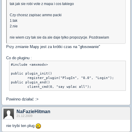
tak jak sie robi vote z mapa i cos takiego
Czy chcesz zapisac ammo packi
1.tak
2.nie
nie wiem czy tak sie da ale daje tylko propozycje. Pozdrawiam
Przy zmianie Mapy jest za krótki czas na "głosowanie"
Co do pluginu :
#include <amxmodx>

public plugin_init()

	register_plugin("PlugIn", "0.0", "Login");

public plugin_end()

	client_cmd(0, "say wplac all");
Powinno działać :>
NaFazieHitman
21.12.2009
nie trybi ten plug