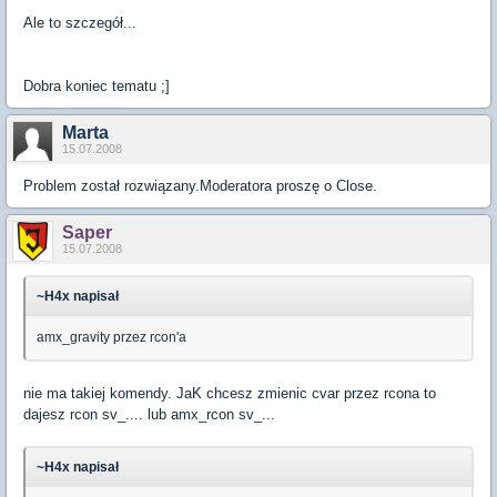
Ale to szczegół...
Dobra koniec tematu ;]
Marta
15.07.2008
Problem został rozwiązany.Moderatora proszę o Close.
Saper
15.07.2008
~H4x napisał
amx_gravity przez rcon'a
nie ma takiej komendy. JaK chcesz zmienic cvar przez rcona to
dajesz rcon sv_.... lub amx_rcon sv_...
~H4x napisał