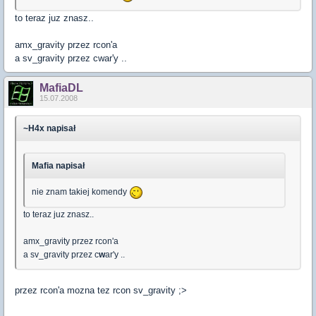
to teraz juz znasz..
amx_gravity przez rcon'a
a sv_gravity przez cwar'y ..
MafiaDL
15.07.2008
~H4x napisał
Mafia napisał
nie znam takiej komendy
to teraz juz znasz..
amx_gravity przez rcon'a
a sv_gravity przez c
w
ar'y ..
przez rcon'a mozna tez rcon sv_gravity ;>