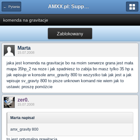
AMXX.pl: Support AMX Mod X i SourceMod
← Pytania
komenda na gravitacje
Zablokowany
Marta
15.07.2008
jaka jest komenda na gravitacje bo na moim serwerze grana jest mała
mapa 35hp_2 na noze i jak spadniesz to zabija bo masz tylko 35 hp a
jak wpisuje w konsole amx_gravity 800 to wszystko tak jak jest a jak
wpisuje sv_gravty 800 to pisze unknown komand nie wiem jak to
ustawic proszę pomóżcie
zer0.
15.07.2008
Marta napisał
amx_gravity 800
to jest optymalna grawitacja