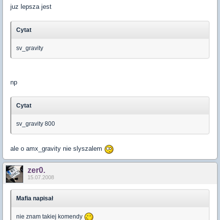
juz lepsza jest
Cytat
sv_gravity
np
Cytat
sv_gravity 800
ale o amx_gravity nie slyszalem
zer0.
15.07.2008
Mafia napisał
nie znam takiej komendy