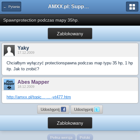
AMXX.pl: Support AMX Mod X i SourceMod
← Pytania
Spawnprotection podczas mapy 35hp.
Zablokowany
Yaky
17.12.2009
Chciałbym wyłączyć protectionspawna podczas map typu 35 hp, 1 hp
itp. Jak to zrobić?
Abes Mapper
18.12.2009
http://amxx.pl/topic... ... -vt477.htm
Udostępnij
Udostępnij
Zablokowany
Pełna wersja
Polski