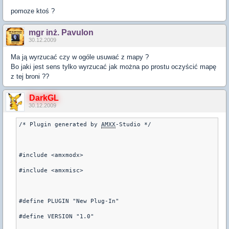
pomoze ktoś ?
mgr inż. Pavulon
30.12.2009
Ma ją wyrzucać czy w ogóle usuwać z mapy ?
Bo jaki jest sens tylko wyrzucać jak można po prostu oczyścić mapę
z tej broni ??
DarkGL
30.12.2009
/* Plugin generated by 
AMXX
-Studio */

#include <amxmodx>

#include <amxmisc>

#define PLUGIN "New Plug-In"

#define VERSION "1.0"
