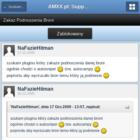
AMXX.pl: Support AMX Mod X i SourceMod
← Szukam pluginu
Zakaz Podnoszenia Broni
Zablokowany
NaFazieHitman
17.12.2009
szukam pluginu który zakaże podnoszenia danej broni
ogolnie chodzi o autosniper
tzw. autocampy
poprostu aby wyrzucało bron temu który ją podniesie
NaFazieHitman
30.12.2009
'NaFazieHitman', dnia 17 Gru 2009 - 13:57, napisał:
szukam pluginu który zakaże podnoszenia danej broni
ogolnie chodzi o autosniper
tzw. autocampy
poprostu aby wyrzucało bron temu który ją podniesie