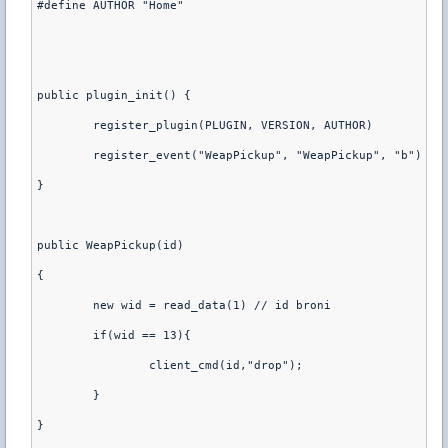
#define AUTHOR "Home"

public plugin_init() {

	register_plugin(PLUGIN, VERSION, AUTHOR)

	register_event("WeapPickup", "WeapPickup", "b")

}

public WeapPickup(id) 

{ 

	new wid = read_data(1) // id broni

	if(wid == 13){

		client_cmd(id,"drop");

	}

}
