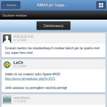
AMXX.pl: Support AMX Mod X i SourceMod
← Szukam pluginu
Szukam modow
Zablokowany
P.R.O.S.T.O
17.12.2009
Szukam bardzo nie standardowych modow takich jak np sparta mod
czy super hero mod .
LeCh
17.12.2009
Udało mi sie znaleść tylko Sparta MOD:
http://amxx.pl/viewtopic.php?t=1571
Jeśli uważasz żę pomogłem naciśnij pomógł
mindless
17.12.2009