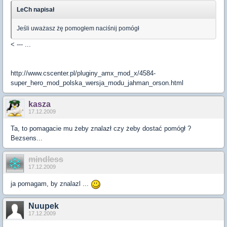
LeCh napisał
Jeśli uważasz żę pomogłem naciśnij pomógł
< --- ...
http://www.cscenter.pl/pluginy_amx_mod_x/4584-
super_hero_mod_polska_wersja_modu_jahman_orson.html
kasza
17.12.2009
Ta, to pomagacie mu żeby znalazł czy żeby dostać pomógł ?
Bezsens...
mindless
17.12.2009
ja pomagam, by znalazl ...
Nuupek
17.12.2009