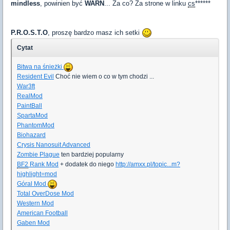
mindless
, powinien być
WARN
... Za co? Za strone w linku
cs
******
P.R.O.S.T.O
, proszę bardzo masz ich setki
Cytat
Bitwa na śnieżki
Resident Evil
Choć nie wiem o co w tym chodzi ...
War3ft
RealMod
PaintBall
SpartaMod
PhantomMod
Biohazard
Crysis Nanosuit Advanced
Zombie Plague
ten bardziej popularny
BF2
Rank Mod
+ dodatek do niego
http://amxx.pl/topic...m?
highlight=mod
Góral Mod
Total OverDose Mod
Western Mod
American Football
Gaben Mod