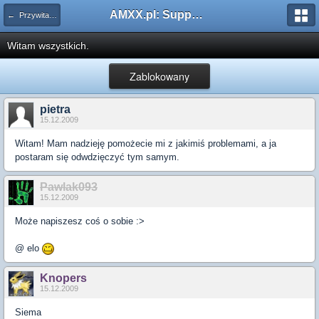
AMXX.pl: Support AMX Mod X i SourceMod
← Przywitaj się
Witam wszystkich.
Zablokowany
pietra
15.12.2009
Witam! Mam nadzieję pomożecie mi z jakimiś problemami, a ja
postaram się odwdzięczyć tym samym.
Pawlak093
15.12.2009
Może napiszesz coś o sobie :>
@ elo
Knopers
15.12.2009
Siema