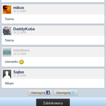
mikus
16.12.2009
Siema
DaddyKuba
16.12.2009
Siema
mindless
16.12.2009
siemanko
Sajlas
17.12.2009
Witam
Udostępnij
Udostępnij
Zablokowany