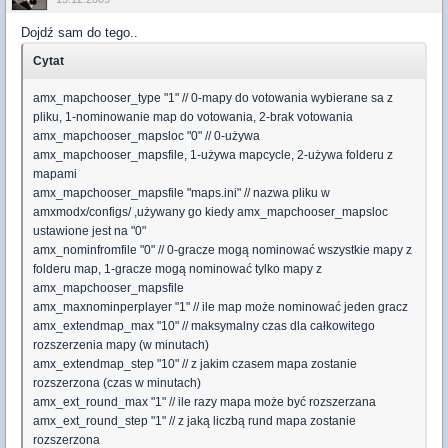
Dojdź sam do tego..
Cytat
amx_mapchooser_type "1" // 0-mapy do votowania wybierane sa z
pliku, 1-nominowanie map do votowania, 2-brak votowania
amx_mapchooser_mapsloc "0" // 0-używa
amx_mapchooser_mapsfile, 1-używa mapcycle, 2-używa folderu z
mapami
amx_mapchooser_mapsfile "maps.ini" // nazwa pliku w
amxmodx/configs/ ,używany go kiedy amx_mapchooser_mapsloc
ustawione jest na "0"
amx_nominfromfile "0" // 0-gracze mogą nominować wszystkie mapy z
folderu map, 1-gracze mogą nominować tylko mapy z
amx_mapchooser_mapsfile
amx_maxnominperplayer "1" // ile map może nominować jeden gracz
amx_extendmap_max "10" // maksymalny czas dla całkowitego
rozszerzenia mapy (w minutach)
amx_extendmap_step "10" // z jakim czasem mapa zostanie
rozszerzona (czas w minutach)
amx_ext_round_max "1" // ile razy mapa może być rozszerzana
amx_ext_round_step "1" // z jaką liczbą rund mapa zostanie
rozszerzona