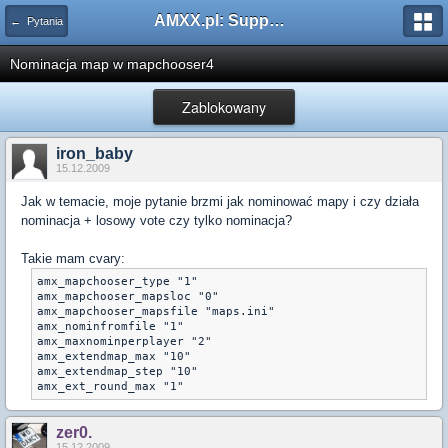
AMXX.pl: Support AMX Mod X i SourceMod
← Pytania
Nominacja map w mapchooser4
Zablokowany
iron_baby
15.12.2009
Jak w temacie, moje pytanie brzmi jak nominować mapy i czy działa
nominacja + losowy vote czy tylko nominacja?
Takie mam cvary:
amx_mapchooser_type "1"

amx_mapchooser_mapsloc "0" 

amx_mapchooser_mapsfile "maps.ini" 

amx_nominfromfile "1"

amx_maxnominperplayer "2" 

amx_extendmap_max "10" 

amx_extendmap_step "10" 

amx_ext_round_max "1"
zer0.
15.12.2009