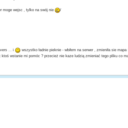
r moge wejsc , tylko na swój nie
/
ers ... i
wszystko ładnie pieknie - wbiłem na serwer , zmieniła sie mapa
t ktoś wstanie mi pomóc ? przecież nie kaze ludzią zmieniać tego pliku co 