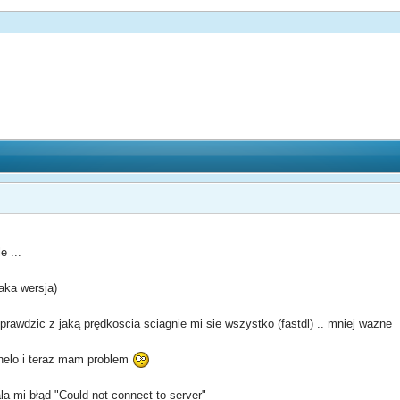
e ...
jaka wersja)
rawdzic z jaką prędkoscia sciagnie mi sie wszystko (fastdl) .. mniej wazne
gnelo i teraz mam problem
a mi błąd "Could not connect to server"