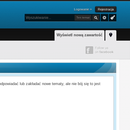
Logowanie »
Rejestracja
Ten temat
Wyświetl nową zawartość
powiadać lub zakładać nowe tematy, ale nie bój się to jest