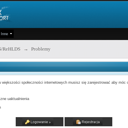
Inne
S/ReHLDS
→
Problemy
 większości społeczności internetowych musisz się zarejestrować aby móc od
zne uaktualnienia
h