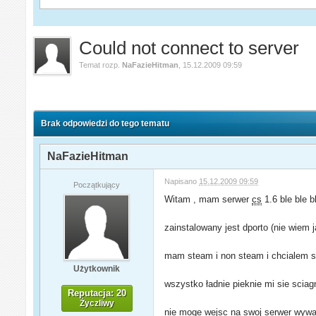
Could not connect to server
Temat rozp.
NaFazieHitman
,
15.12.2009 09:59
Brak odpowiedzi do tego tematu
NaFazieHitman
Napisano
15.12.2009 09:59
Początkujący
Witam , mam serwer
cs
1.6 ble ble bl
zainstalowany jest dporto (nie wiem 
mam steam i non steam i chcialem sp
Użytkownik
wszystko ładnie pieknie mi sie scia
Reputacja: 20
Życzliwy
nie moge wejsc na swoj serwer wywal