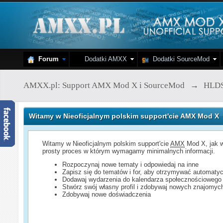
Forum
Dodatki AMXX
Dodatki SourceMod
AMXX.pl: Support AMX Mod X i SourceMod
→
HLD
Witamy w Nieoficjalnym polskim support'cie AMX Mod X
Witamy w Nieoficjalnym polskim support'cie
AMX
Mod X, jak w
prosty proces w którym wymagamy minimalnych informacji.
Rozpoczynaj nowe tematy i odpowiedaj na inne
Zapisz się do tematów i for, aby otrzymywać automatyc
Dodawaj wydarzenia do kalendarza społecznościowego
Stwórz swój własny profil i zdobywaj nowych znajomyc
Zdobywaj nowe doświadczenia