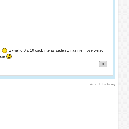
 i
wywaliło 8 z 10 osob i teraz zaden z nas nie moze wejsc
mape
0
Wróć do Problemy