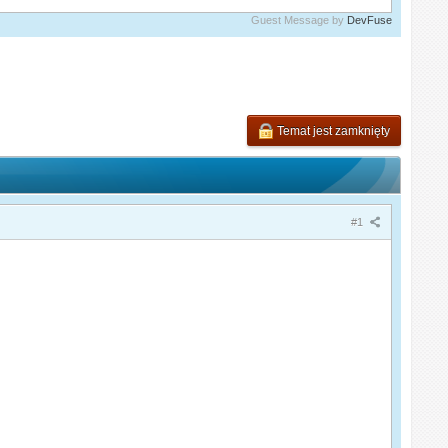
Guest Message by
DevFuse
Temat jest zamknięty
#1