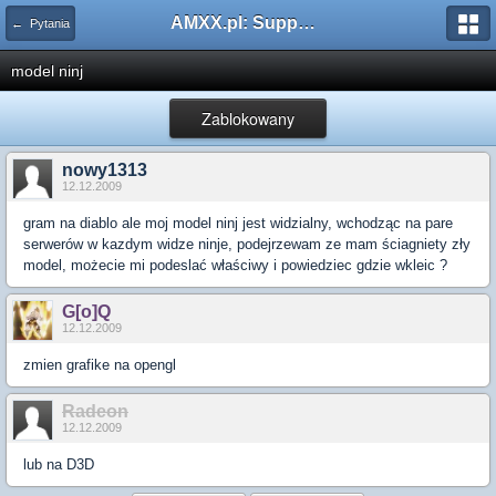
AMXX.pl: Support AMX Mod X i SourceMod
← Pytania
model ninj
Zablokowany
nowy1313
12.12.2009
gram na diablo ale moj model ninj jest widzialny, wchodząc na pare
serwerów w kazdym widze ninje, podejrzewam ze mam ściagniety zły
model, możecie mi podeslać właściwy i powiedziec gdzie wkleic ?
G[o]Q
12.12.2009
zmien grafike na opengl
Radeon
12.12.2009
lub na D3D