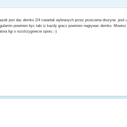
iazek jest dac demko 2/4 cwiartek wybranych przez przeciwna druzyne. jesli 
Regulamin powinien byc taki iz kazdy gracz powinien nagrywac demko. Mowis
ora ligi o rozstrzygniecie sporu ;-)