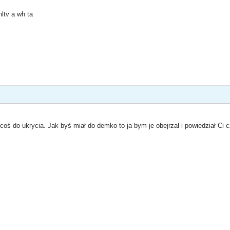
hltv a wh ta
coś do ukrycia. Jak byś miał do demko to ja bym je obejrzał i powiedział Ci