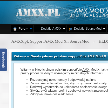
Forum
Dodatki AMXX
Dodatki SourceMod
AMXX.pl: Support AMX Mod X i SourceMod
→
HLD
Witamy w Nieoficjalnym polskim support'cie AMX Mod X
Witamy w Nieoficjalnym polskim support'cie
AMX
Mod X, jak w
prosty proces w którym wymagamy minimalnych informacji.
Rozpoczynaj nowe tematy i odpowiedaj na inne
Zapisz się do tematów i for, aby otrzymywać automatyc
Dodawaj wydarzenia do kalendarza społecznościowego
Stwórz swój własny profil i zdobywaj nowych znajomyc
Zdobywaj nowe doświadczenia