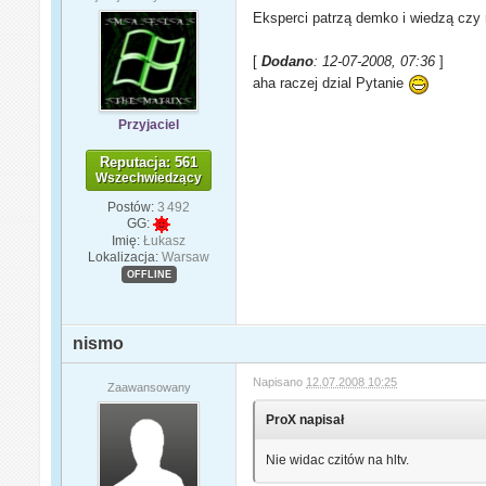
Eksperci patrzą demko i wiedzą czy m
[
Dodano
: 12-07-2008, 07:36
]
aha raczej dzial Pytanie
Przyjaciel
Reputacja: 561
Wszechwiedzący
Postów:
3 492
GG:
Imię:
Łukasz
Lokalizacja:
Warsaw
OFFLINE
nismo
Napisano
12.07.2008 10:25
Zaawansowany
ProX napisał
Nie widac czitów na hltv.