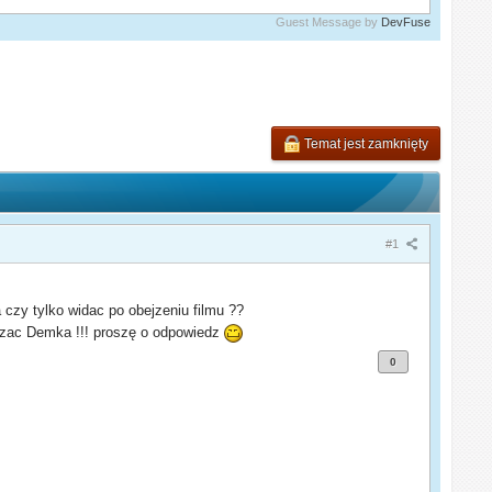
Guest Message by
DevFuse
Temat jest zamknięty
#1
 czy tylko widac po obejzeniu filmu ??
kazac Demka !!! proszę o odpowiedz
0