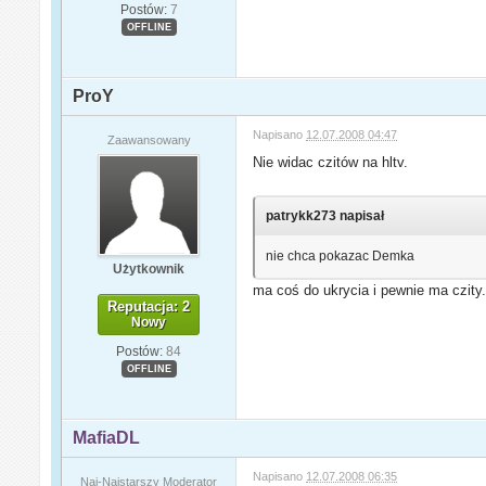
Postów:
7
OFFLINE
ProY
Napisano
12.07.2008 04:47
Zaawansowany
Nie widac czitów na hltv.
patrykk273 napisał
nie chca pokazac Demka
Użytkownik
ma coś do ukrycia i pewnie ma czity
Reputacja: 2
Nowy
Postów:
84
OFFLINE
MafiaDL
Napisano
12.07.2008 06:35
Naj-Najstarszy Moderator