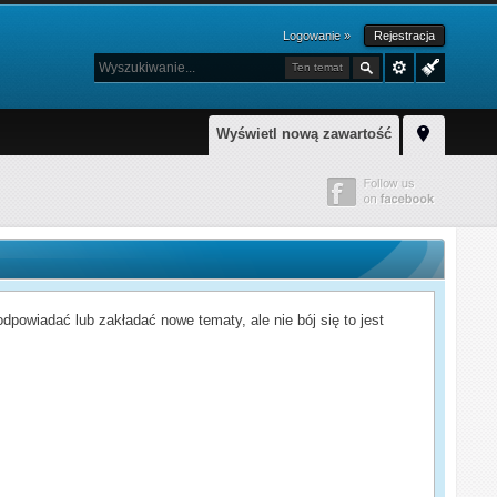
Logowanie »
Rejestracja
Ten temat
Wyświetl nową zawartość
powiadać lub zakładać nowe tematy, ale nie bój się to jest