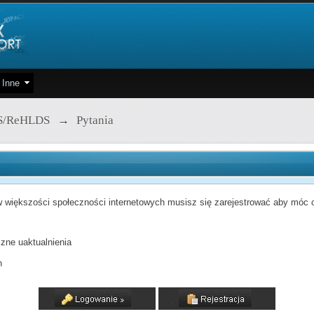
Inne
S/ReHLDS
→
Pytania
 większości społeczności internetowych musisz się zarejestrować aby móc od
zne uaktualnienia
h