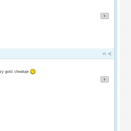
0
#5
 czy gość cheatuje
0