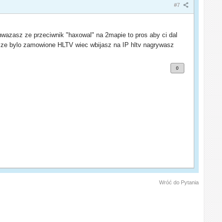
#7
uwazasz ze przeciwnik "haxowal" na 2mapie to pros aby ci dal
z ze bylo zamowione HLTV wiec wbijasz na IP hltv nagrywasz
0
Wróć do Pytania