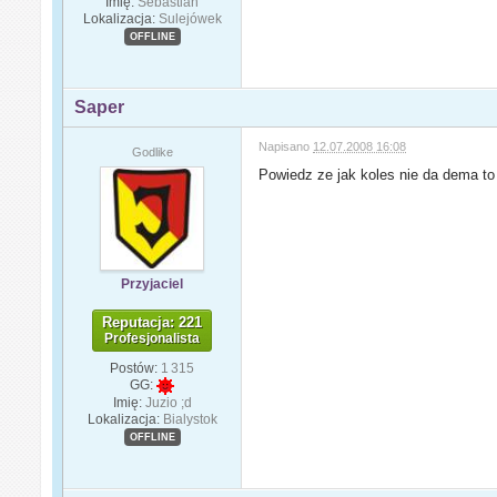
Imię:
Sebastian
Lokalizacja:
Sulejówek
OFFLINE
Saper
Napisano
12.07.2008 16:08
Godlike
Powiedz ze jak koles nie da dema to
Przyjaciel
Reputacja: 221
Profesjonalista
Postów:
1 315
GG:
Imię:
Juzio ;d
Lokalizacja:
Bialystok
OFFLINE