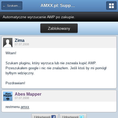
AMXX.pl: Support AMX Mod X i SourceMod
← Szukam pluginu
Automatyczne wyrzucanie AWP po zakupie.
Zablokowany
Zima
07.07.2008
Witam!
Szukam pluginu, który wyrzuca lub nie zezwala kupić AWP.
Przeszukałem google i nic nie znalazłem. Jeśli ktoś by mi pomógł
byłbym wdzięczny.
Pozdrawiam!
Abes Mapper
07.07.2008
restmenu.
amxx
Udostępnij
Udostępnij