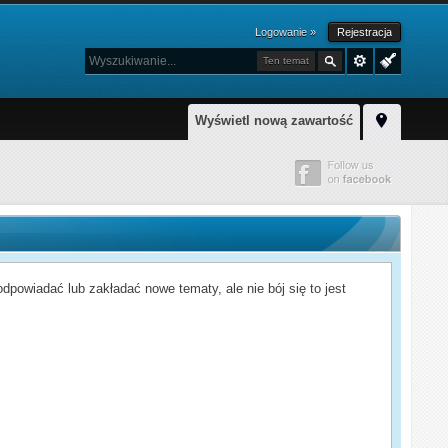
Logowanie »
Rejestracja
Ten temat
Wyświetl nową zawartość
powiadać lub zakładać nowe tematy, ale nie bój się to jest