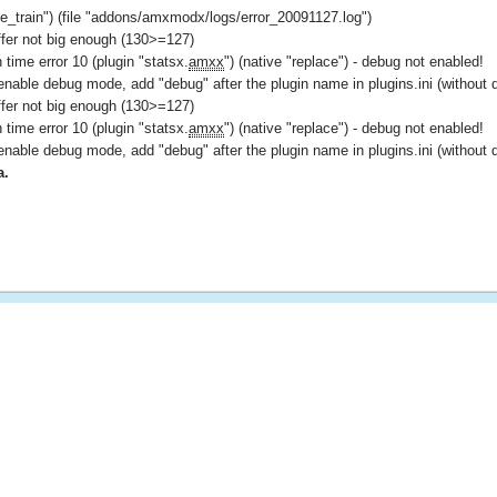
de_train") (file "addons/amxmodx/logs/error_20091127.log")
uffer not big enough (130>=127)
 time error 10 (plugin "statsx.
amxx
") (native "replace") - debug not enabled!
enable debug mode, add "debug" after the plugin name in plugins.ini (without 
uffer not big enough (130>=127)
 time error 10 (plugin "statsx.
amxx
") (native "replace") - debug not enabled!
enable debug mode, add "debug" after the plugin name in plugins.ini (without 
a.