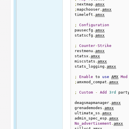
;
nextmap
.
amxx
;
mapchooser
.
amxx
timeleft
.
amxx
;
Configuration
pausecfg
.
amxx
statscfg
.
amxx
;
Counter
-
Strike
restmenu
.
amxx
statsx
.
amxx
miscstats
.
amxx
stats_logging
.
amxx
;
Enable
 to 
use
AMX
Mod
;
amxmod_compat
.
amxx
;
Custom
-
Add
3rd
 part
deagsmapmanager
.
amxx
grenademodes
.
amxx
ultimate_ss
.
amxx
admin_spec_esp
.
amxx
No_advertisement
.
amxx
sillyc4
.
amxx