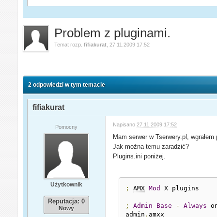
Problem z pluginami.
Temat rozp.
fifiakurat
,
27.11.2009 17:52
2 odpowiedzi w tym temacie
fifiakurat
Napisano
27.11.2009 17:52
Pomocny
Mam serwer w Tserwery.pl, wgrałem pl
Jak można temu zaradzić?
Plugins.ini poniżej.
Użytkownik
;
AMX
Mod
 X plugins

Reputacja: 0
;
Admin
Base
-
Always
 o
Nowy
admin
.
amxx