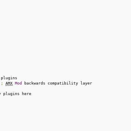
;
AMX
Mod
 backwards compatibility layer

y plugins here
