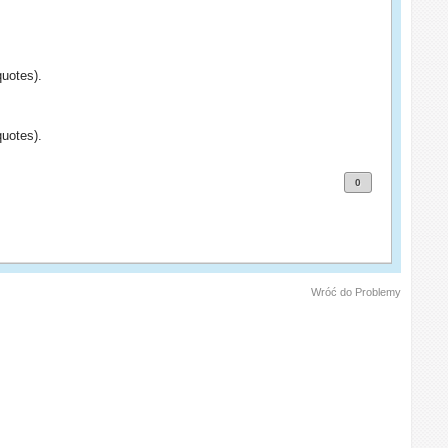
quotes).
quotes).
0
Wróć do Problemy