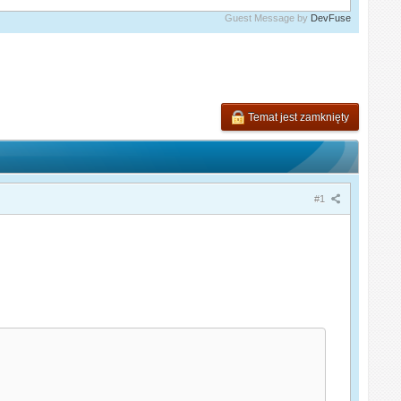
Guest Message by
DevFuse
Temat jest zamknięty
#1