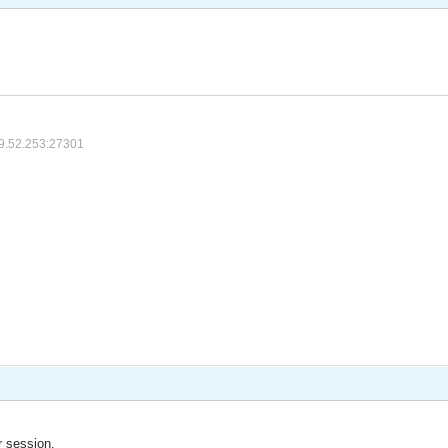
9.52.253:27301
r session.