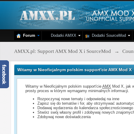
Forum
Dodatki AMXX
Dodatki SourceMod
AMXX.pl: Support AMX Mod X i SourceMod
→
Count
Witamy w Nieoficjalnym polskim support'cie AMX Mod X
Witamy w Nieoficjalnym polskim support'cie
AMX
Mod X, jak w
prosty proces w którym wymagamy minimalnych informacji.
Rozpoczynaj nowe tematy i odpowiedaj na inne
Zapisz się do tematów i for, aby otrzymywać automatyc
Dodawaj wydarzenia do kalendarza społecznościowego
Stwórz swój własny profil i zdobywaj nowych znajomyc
Zdobywaj nowe doświadczenia