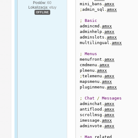
Postów:
60
mini_bans
.
amxx
Lokalizacja:
etuy
;
admin_sql
.
amxx
OFFLINE
;
Basic
admincmd
.
amxx
adminhelp
.
amxx
adminslots
.
amxx
multilingual
.
amxx
;
Menus
menufront
.
amxx
cmdmenu
.
amxx
plmenu
.
amxx
;
telemenu
.
amxx
mapsmenu
.
amxx
pluginmenu
.
amxx
;
Chat
/
Messages
adminchat
.
amxx
antiflood
.
amxx
scrollmsg
.
amxx
imessage
.
amxx
adminvote
.
amxx
;
Map