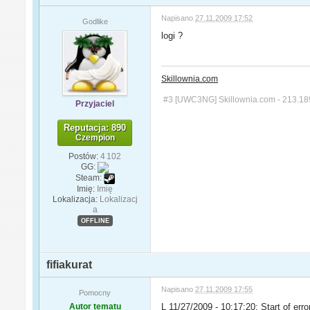
Napisano
27.11.2009 17:52
Godlike
logi ?
Skillownia.com
#3 [UWC3NG] Skillownia.com - 213.18
Przyjaciel
Reputacja: 890
Czempion
Postów:
4 102
GG:
Steam:
Imię:
Imię
Lokalizacja:
Lokalizacj
a
OFFLINE
fifiakurat
Napisano
27.11.2009 17:55
Pomocny
Autor tematu
L 11/27/2009 - 10:17:20: Start of erro