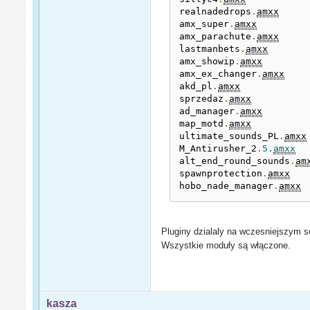
realnadedrops
.
amxx
amx_super
.
amxx
amx_parachute
.
amxx
lastmanbets
.
amxx
amx_showip
.
amxx
amx_ex_changer
.
amxx
akd_pl
.
amxx
sprzedaz
.
amxx
ad_manager
.
amxx
map_motd
.
amxx
ultimate_sounds_PL
.
amxx
M_Antirusher_2
.
5.
amxx
alt_end_round_sounds
.
am
spawnprotection
.
amxx
hobo_nade_manager
.
amxx
Pluginy dzialaly na wczesniejszym se
Wszystkie moduły są włączone.
kasza