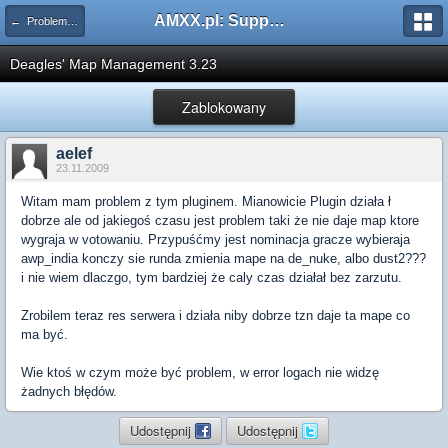
AMXX.pl: Support AMX Mod X i SourceMod
← Problemy z pluginami
Deagles' Map Management 3.23
Zablokowany
aelef
23.11.2009
Witam mam problem z tym pluginem. Mianowicie Plugin działa ł
dobrze ale od jakiegoś czasu jest problem taki że nie daje map ktore
wygraja w votowaniu. Przypuśćmy jest nominacja gracze wybieraja
awp_india konczy sie runda zmienia mape na de_nuke, albo dust2???
i nie wiem dlaczgo, tym bardziej że caly czas działał bez zarzutu.
Zrobilem teraz res serwera i działa niby dobrze tzn daje ta mape co
ma być.
Wie ktoś w czym może być problem, w error logach nie widzę
żadnych błędów.
Udostępnij
Udostępnij