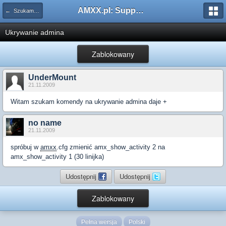
AMXX.pl: Support AMX Mod X i SourceMod
← Szukam pluginu
Ukrywanie admina
Zablokowany
UnderMount
21.11.2009
Witam szukam komendy na ukrywanie admina daje +
no name
21.11.2009
spróbuj w
amxx
.cfg zmienić amx_show_activity 2 na
amx_show_activity 1 (30 linijka)
Udostępnij
Udostępnij
Zablokowany
Pełna wersja
Polski