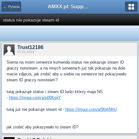
AMXX.pl: Support AMX Mod X i SourceMod
← Pytania
status nie pokazuje steam id
Trust12186
07.01.2024
Siema na moim serwerze komenda status nie pokazuje steam ID
graczy nonsteam, a na innych serwerach już tak pokazuje na dole
macie zdjęcia, jak zrobić aby u siebie na serwerze też pokazywało
steam ID graczy nonsteam?
tutaj pokazuje status i steam ID ludzi którzy maja NS
-
https://imgur.com/a/p00KwjY
tutaj już nie pokazuje steam id -
https://imgur.com/a/8fphNhU
jak zrobić aby pokazywało to steam ID?