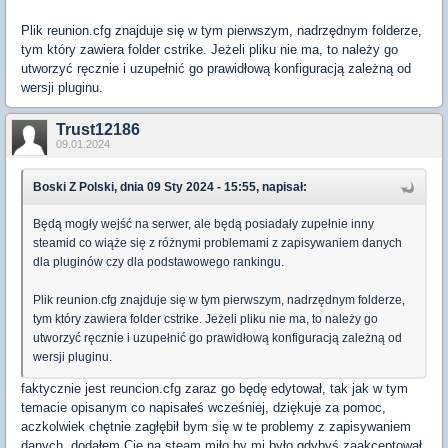
Plik reunion.cfg znajduje się w tym pierwszym, nadrzędnym folderze,
tym który zawiera folder cstrike. Jeżeli pliku nie ma, to należy go
utworzyć ręcznie i uzupełnić go prawidłową konfiguracją zależną od
wersji pluginu.
Trust12186
09.01.2024
Boski Z Polski, dnia 09 Sty 2024 - 15:55, napisał:
Będą mogły wejść na serwer, ale będą posiadały zupełnie inny
steamid co wiąże się z różnymi problemami z zapisywaniem danych
dla pluginów czy dla podstawowego rankingu.
Plik reunion.cfg znajduje się w tym pierwszym, nadrzędnym folderze,
tym który zawiera folder cstrike. Jeżeli pliku nie ma, to należy go
utworzyć ręcznie i uzupełnić go prawidłową konfiguracją zależną od
wersji pluginu.
faktycznie jest reuncion.cfg zaraz go będę edytował, tak jak w tym
temacie opisanym co napisałeś wcześniej, dziękuje za pomoc,
aczkolwiek chętnie zagłębił bym się w te problemy z zapisywaniem
danych, dodałem Cię na steam miło by mi było gdybyś zaakceptował