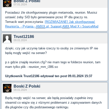
Boski Z Polski
07.01.2024
Posiadasz źle skonfigurowany plugin metamoda, reunion. Musisz
ustawić żeby SID było generowane przez IP dla graczy ns.
Temacik wart przeczytania:
[ROZWIĄZANE] Jak skonfigurować
Reunion'a. - Pytania -
AMXX
.pl: Support
AMX
Mod X i SourceMod
Trust12186
09.01.2024
dzięki, czy jak uczynię takie rzeczy to osoby ze zmiennym IP nie
będą mogły wejść na serwer?
p.s gdzie znajdę reunion.cfg? nie mam tego w folderze reunion, tam
mam tylko plik - reunion_mm_i386.so
Użytkownik
Trust12186
edytował ten post 09.01.2024 15:37
Boski Z Polski
09.01.2024
Będą mogły wejść na serwer, ale będą posiadały zupełnie inny
steamid co wiąże się z różnymi problemami z zapisywaniem danych
dla pluginów czy dla podstawowego rankingu.