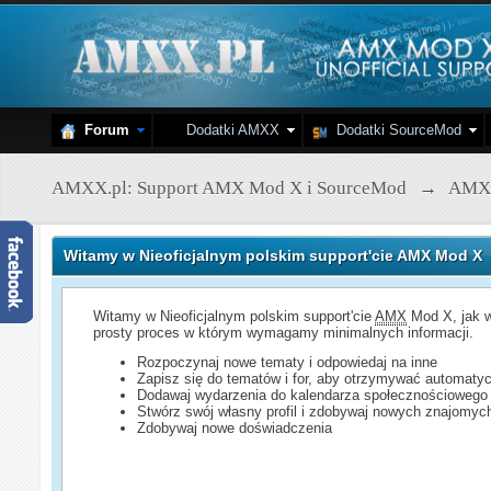
Forum
Dodatki AMXX
Dodatki SourceMod
AMXX.pl: Support AMX Mod X i SourceMod
→
AMX
Witamy w Nieoficjalnym polskim support'cie AMX Mod X
Witamy w Nieoficjalnym polskim support'cie
AMX
Mod X, jak w
prosty proces w którym wymagamy minimalnych informacji.
Rozpoczynaj nowe tematy i odpowiedaj na inne
Zapisz się do tematów i for, aby otrzymywać automatyc
Dodawaj wydarzenia do kalendarza społecznościowego
Stwórz swój własny profil i zdobywaj nowych znajomyc
Zdobywaj nowe doświadczenia