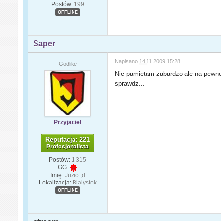
Postów:
199
OFFLINE
Saper
Napisano
14.11.2009 15:28
Godlike
Nie pamietam zabardzo ale na pewno
sprawdz...
Przyjaciel
Reputacja: 221
Profesjonalista
Postów:
1 315
GG:
Imię:
Juzio ;d
Lokalizacja:
Bialystok
OFFLINE