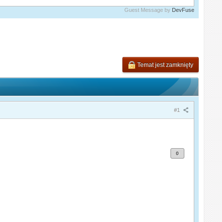
Guest Message by
DevFuse
Temat jest zamknięty
#1
0