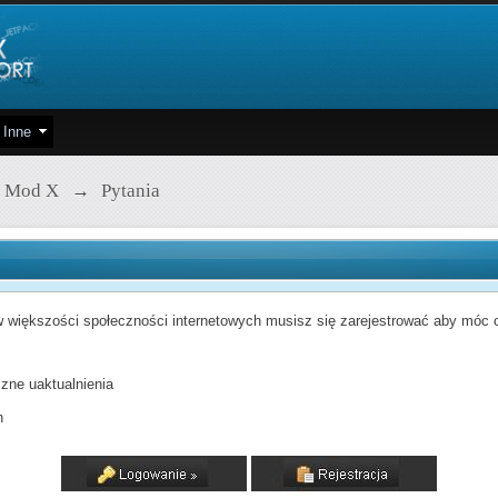
Inne
 Mod X
→
Pytania
 większości społeczności internetowych musisz się zarejestrować aby móc od
zne uaktualnienia
h