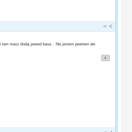
#2
i tam masz dodaj powod bana... Nie jestem pewnien ale
0