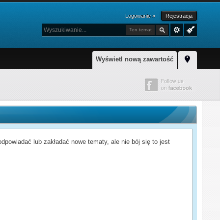
Logowanie »
Rejestracja
Ten temat
Wyświetl nową zawartość
powiadać lub zakładać nowe tematy, ale nie bój się to jest