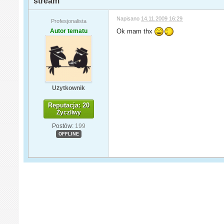
stream
Napisano
14.11.2009 16:29
Profesjonalista
Autor tematu
Ok mam thx
Użytkownik
Reputacja: 20
Życzliwy
Postów:
199
OFFLINE