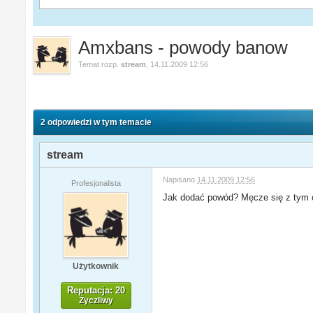
Amxbans - powody banow
Temat rozp.
stream
,
14.11.2009 12:56
2 odpowiedzi w tym temacie
stream
Napisano
14.11.2009 12:56
Profesjonalista
Jak dodać powód? Męcze się z tym 
Użytkownik
Reputacja: 20
Życzliwy