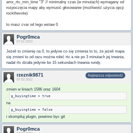
amx_rtv_min_time "3"
// minimalny czas (w minutach) wymagany od
rozpoczęcia mapy aby wymusić głosowanie (możliwość użycia opcji
rockthevote)
to masz cvar od tego wstaw 0
Pogr0mca
07.02.2022
Jeżeli to zmienię na 0, to jedyne co się zmienia to to, że jeżeli mapa
się zmieni to od razu można robić rtv a nie po 3 minutach jej trwania,
nadal rtv działa jedynie bo 15 sekundach trwania rundy.
rzeznik9871
Najlepsza odpowiedź
07.02.2022
zmien w liniach 1586 oraz 1604
na
i skompiluj plugin, powinno byc git
Pogr0mca