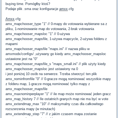
buying time. Pomógłby ktoś?
Podaje plik .sma oraz konfiguracje
amxx
.cfg
Amxx
.cfg:
amx_mapchooser_type "1"
// 0-mapy do votowania wybierane sa z
pliku, 1-nominowanie map do votowania, 2-brak votowania
amx_mapchooser_mapsloc "1"
// 0-używa
amx_mapchooser_mapsfile, 1-używa mapcycle, 2-używa folderu z
mapami
amx_mapchooser_mapsfile "maps.ini" // nazwa pliku w
amxmodx/configs/ ,używany go kiedy amx_mapchooser_mapsloc
ustawione jest na "0"
amx_mapchooser_mapsfile_s "maps_small.ini" // plik użyty kiedy
amx_mapchooser_mapsloc jest ustawiony na 0
i jest poniżej 10 osób na serwerze. Trzeba stworzyć ten plik
amx_nominfromfile "0"
// 0-gracze mogą nominować wszystkie mapy
z folderu map, 1-gracze mogą nominować tylko mapy z
amx_mapchooser_mapsfile
amx_maxnominperplayer "1"
// ile map może nominować jeden gracz
amx_map_history 7
// Ile ostatnich granych map nie ma być w vote
amx_extendmap_max "10"
// maksymalny czas dla całkowitego
rozszerzenia mapy (w minutach)
amx_extendmap_step "7"
// z jakim czasem mapa zostanie