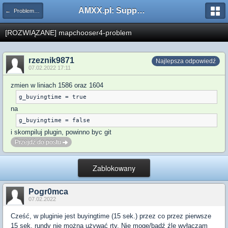
AMXX.pl: Support AMX Mod X i SourceMod
← Problemy z pluginami
[ROZWIĄZANE] mapchooser4-problem
rzeznik9871
Najlepsza odpowiedź
07.02.2022 17:11
zmien w liniach 1586 oraz 1604
na
i skompiluj plugin, powinno byc git
Przejdź do postu
Zablokowany
Pogr0mca
07.02.2022
Cześć, w pluginie jest buyingtime (15 sek.) przez co przez pierwsze
15 sek. rundy nie można używać rtv. Nie mogę/bądź źle wyłączam