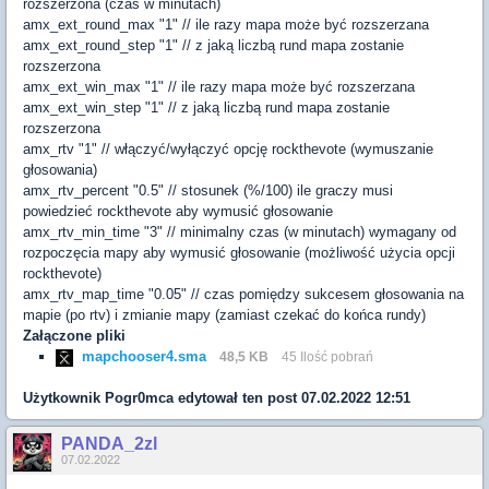
rozszerzona (czas w minutach)
amx_ext_round_max "1"
// ile razy mapa może być rozszerzana
amx_ext_round_step "1"
// z jaką liczbą rund mapa zostanie
rozszerzona
amx_ext_win_max "1"
// ile razy mapa może być rozszerzana
amx_ext_win_step "1"
// z jaką liczbą rund mapa zostanie
rozszerzona
amx_rtv "1"
// włączyć/wyłączyć opcję rockthevote (wymuszanie
głosowania)
amx_rtv_percent "0.5"
// stosunek (%/100) ile graczy musi
powiedzieć rockthevote aby wymusić głosowanie
amx_rtv_min_time "3"
// minimalny czas (w minutach) wymagany od
rozpoczęcia mapy aby wymusić głosowanie (możliwość użycia opcji
rockthevote)
amx_rtv_map_time "0.05"
// czas pomiędzy sukcesem głosowania na
mapie (po rtv) i zmianie mapy (zamiast czekać do końca rundy)
Załączone pliki
mapchooser4.sma
48,5 KB
45 Ilość pobrań
Użytkownik
Pogr0mca
edytował ten post 07.02.2022 12:51
PANDA_2zl
07.02.2022