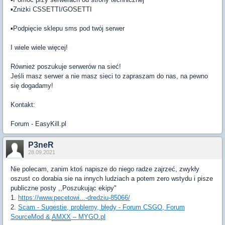
▪Zniżki CSSETTI/GOSETTI
▪Podpięcie sklepu sms pod twój serwer
I wiele wiele więcej!
Również poszukuje serwerów na sieć!
Jeśli masz serwer a nie masz sieci to zapraszam do nas, na pewno
się dogadamy!
Kontakt:
Forum - EasyKill.pl
P3neR
28.09.2021
Nie polecam, zanim ktoś napisze do niego radze zajrzeć, zwykły
oszust co dorabia sie na innych ludziach a potem zero wstydu i pisze
publiczne posty ,,Poszukując ekipy"
1.
https://www.pecetowi...-dredziu-85066/
2.
Scam - Sugestie, problemy, błędy - Forum CSGO, Forum
SourceMod &
AMXX
– MYGO.pl