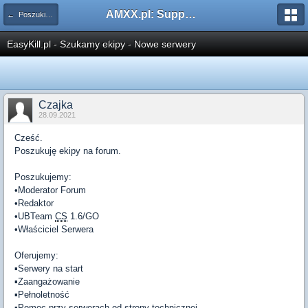
AMXX.pl: Support AMX Mod X i SourceMod
← Poszukiwanie ekipy
EasyKill.pl - Szukamy ekipy - Nowe serwery
Czajka
28.09.2021
Cześć.
Poszukuję ekipy na forum.
Poszukujemy:
•Moderator Forum
•Redaktor
•UBTeam
CS
1.6/GO
•Właściciel Serwera
Oferujemy:
▪Serwery na start
▪Zaangażowanie
▪Pełnoletność
▪Pomoc przy serwerach od strony technicznej