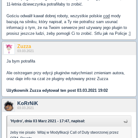
11-letnia dziewczynka potrafiłaby to zrobić.
Gościu odwalił kawał dobrej roboty, wszystkie polskie
cod
mody
bazują na silniku, który napisał, a Ty nie potrafisz sam usunać
informacji o tym, że na Twoim serwerze jest używany jego plugin to
prosisz jeszcze ludzi, żeby pomogli Ci to zrobić. Stfu jak na Policje ;]
Zuzza
03.03.2021
Ja bym potrafiła
Ale ostrzegam przy edycji pluginów natychmiast zmieniam autora,
oraz daje info na czat ze pluginy edytowany przez Zuzza
Użytkownik
Zuzza
edytował ten post 03.03.2021 19:02
KoRrNiK
03.03.2021
'Hydro', dnia 03 Marz 2021 - 17:47, napisał:
żeby nie pisało Witaj w Modyfikacji Call of Duty stworzonej przez