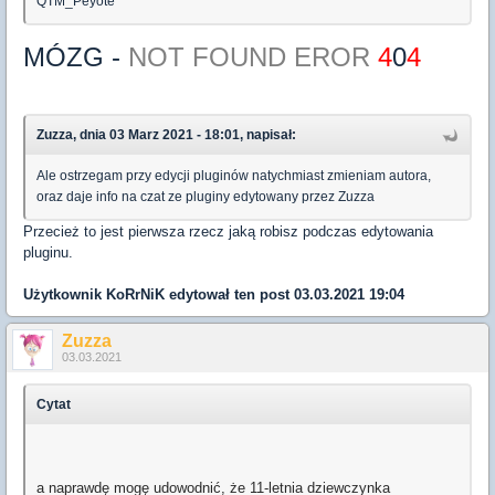
QTM_Peyote
MÓZG -
NOT FOUND EROR
4
0
4
Zuzza, dnia 03 Marz 2021 - 18:01, napisał:
Ale ostrzegam przy edycji pluginów natychmiast zmieniam autora,
oraz daje info na czat ze pluginy edytowany przez Zuzza
Przecież to jest pierwsza rzecz jaką robisz podczas edytowania
pluginu.
Użytkownik
KoRrNiK
edytował ten post 03.03.2021 19:04
Zuzza
03.03.2021
Cytat
a naprawdę mogę udowodnić, że 11-letnia dziewczynka