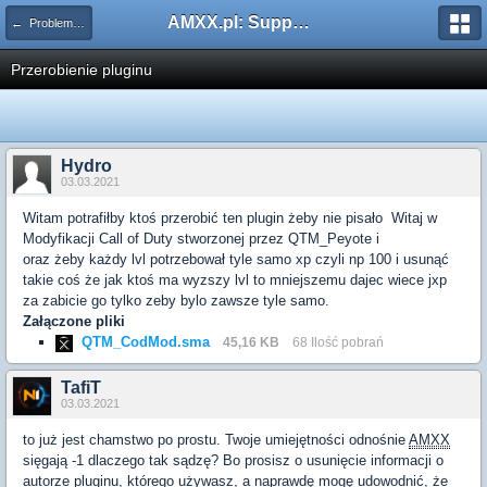
AMXX.pl: Support AMX Mod X i SourceMod
← Problemy z pluginami
Przerobienie pluginu
Hydro
03.03.2021
Witam potrafiłby ktoś przerobić ten plugin żeby nie pisało Witaj w
Modyfikacji Call of Duty stworzonej przez QTM_Peyote i
oraz żeby każdy lvl potrzebował tyle samo xp czyli np 100 i usunąć
takie coś że jak ktoś ma wyzszy lvl to mniejszemu dajec wiece jxp
za zabicie go tylko zeby bylo zawsze tyle samo.
Załączone pliki
QTM_CodMod.sma
45,16 KB
68 Ilość pobrań
TafiT
03.03.2021
to już jest chamstwo po prostu. Twoje umiejętności odnośnie
AMXX
sięgają -1 dlaczego tak sądzę? Bo prosisz o usunięcie informacji o
autorze pluginu, którego używasz, a naprawdę mogę udowodnić, że