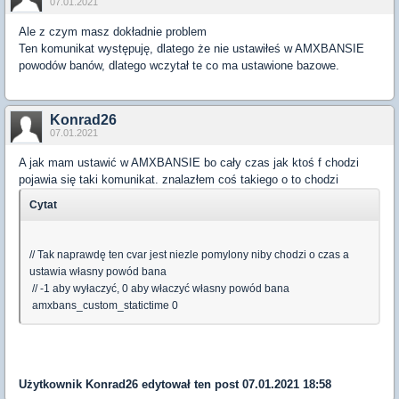
07.01.2021
Ale z czym masz dokładnie problem
Ten komunikat występuję, dlatego że nie ustawiłeś w AMXBANSIE
powodów banów, dlatego wczytał te co ma ustawione bazowe.
Konrad26
07.01.2021
A jak mam ustawić w AMXBANSIE bo cały czas jak ktoś f chodzi
pojawia się taki komunikat. znalazłem coś takiego o to chodzi
Cytat
// Tak naprawdę ten cvar jest niezle pomylony niby chodzi o czas a
ustawia własny powód bana
// -1 aby wyłaczyć, 0 aby właczyć własny powód bana
amxbans_custom_statictime 0
Użytkownik
Konrad26
edytował ten post 07.01.2021 18:58