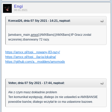
Engi
08.01.2021
Konrad26, dnia 07 Sty 2021 - 14:21, napisał:
[amxbans_main.
amxx
] [AMXBans] [AMXBans] IP Gracz zostal
wczesniej zbanowany 72 razy.
https://amxx.pl/topi...nowany-83-razy/
https://amxx.pl/topi...ilacja-lokalna/
https://github.com/a...modders/amxmodx
Volter, dnia 07 Sty 2021 - 17:44, napisał:
Ale z czym masz dokładnie problem
Ten komunikat występuję, dlatego że nie ustawiłeś w AMXBANSIE
powodów banów, dlatego wczytał te co ma ustawione bazowe.