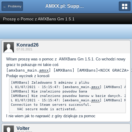
AMXX.pl: Support AMX Mod X i SourceMod
← Problemy
Proszę o Pomoc z AMXBans Gm 1.5.1
Konrad26
07.01.2021
Witam proszę was o pomoc z AMXBans Gm 1.5.1. Co wchodzi nowy
gracz to pokazuje mi takie coś
[amxbans_main.
amxx
] [AMXBans] [AMXBans]<NICK GRACZA> 
Podaje wycinek z konsoli
[AMXBans] Zaladowano 5 adminow z pliku

L 01/07/2021 - 15:15:47: [amxbans_main.
amxx
] [AMXBans] AMXB
[AMXBans] Nie znaleziono powodow bana

[AMXBans] Nie znaleziono powodow banow w bazie danych. Zala
L 01/07/2021 - 15:15:47: [amxbans_main.
amxx
] [AMXBans] Nie
Connection to Steam servers successful.

I nie wiem jak to naprawić z góry dziękuje za pomoc
Volter