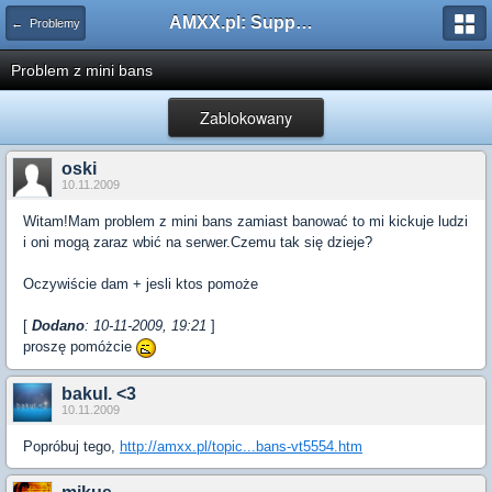
AMXX.pl: Support AMX Mod X i SourceMod
← Problemy
Problem z mini bans
Zablokowany
oski
10.11.2009
Witam!Mam problem z mini bans zamiast banować to mi kickuje ludzi
i oni mogą zaraz wbić na serwer.Czemu tak się dzieje?
Oczywiście dam + jesli ktos pomoże
[
Dodano
: 10-11-2009, 19:21
]
proszę pomóżcie
bakul. <3
10.11.2009
Popróbuj tego,
http://amxx.pl/topic...bans-vt5554.htm