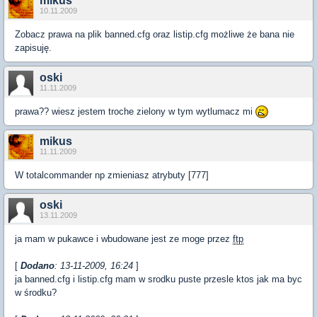
mikus
10.11.2009
Zobacz prawa na plik banned.cfg oraz listip.cfg możliwe że bana nie
zapisuję.
oski
11.11.2009
prawa?? wiesz jestem troche zielony w tym wytlumacz mi
mikus
11.11.2009
W totalcommander np zmieniasz atrybuty [777]
oski
13.11.2009
ja mam w pukawce i wbudowane jest ze moge przez
ftp
[
Dodano
: 13-11-2009, 16:24
]
ja banned.cfg i listip.cfg mam w srodku puste przesle ktos jak ma byc
w środku?