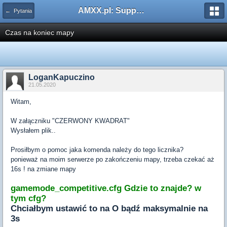
AMXX.pl: Support AMX Mod X i SourceMod
← Pytania
Czas na koniec mapy
LoganKapuczino
21.05.2020
Witam,
W załączniku "CZERWONY KWADRAT"
Wysłałem plik..
Prosiłbym o pomoc jaka komenda należy do tego licznika?
ponieważ na moim serwerze po zakończeniu mapy, trzeba czekać aż
16s ! na zmiane mapy
gamemode_competitive.cfg Gdzie to znajde? w
tym cfg?
Chciałbym ustawić to na O bądź maksymalnie na
3s