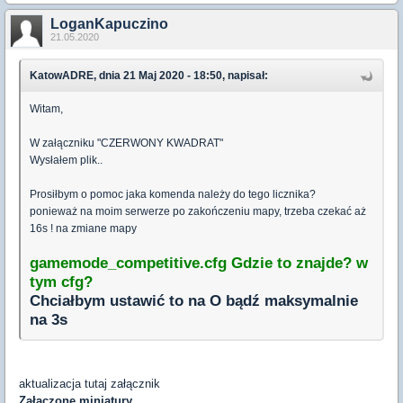
LoganKapuczino
21.05.2020
KatowADRE, dnia 21 Maj 2020 - 18:50, napisał:
Witam,
W załączniku "CZERWONY KWADRAT"
Wysłałem plik..
Prosiłbym o pomoc jaka komenda należy do tego licznika?
ponieważ na moim serwerze po zakończeniu mapy, trzeba czekać aż
16s ! na zmiane mapy
gamemode_competitive.cfg Gdzie to znajde? w
tym cfg?
Chciałbym ustawić to na O bądź maksymalnie
na 3s
aktualizacja tutaj załącznik
Załączone miniatury