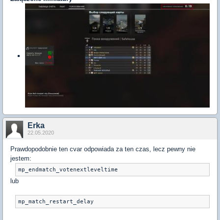
Erka
22.05.2020
Prawdopodobnie ten cvar odpowiada za ten czas, lecz pewny nie
jestem:
lub