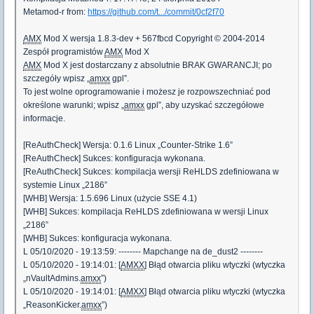
Metamod-r from:
https://github.com/t.../commit/0cf2f70
AMX
Mod X wersja 1.8.3-dev + 567fbcd Copyright © 2004-2014
Zespół programistów
AMX
Mod X
AMX
Mod X jest dostarczany z absolutnie BRAK GWARANCJI; po
szczegóły wpisz „
amxx
gpl”.
To jest wolne oprogramowanie i możesz je rozpowszechniać pod
określone warunki; wpisz „
amxx
gpl”, aby uzyskać szczegółowe
informacje.
[ReAuthCheck] Wersja: 0.1.6 Linux „Counter-Strike 1.6”
[ReAuthCheck] Sukces: konfiguracja wykonana.
[ReAuthCheck] Sukces: kompilacja wersji ReHLDS zdefiniowana w
systemie Linux „2186”
[WHB] Wersja: 1.5.696 Linux (użycie SSE 4.1)
[WHB] Sukces: kompilacja ReHLDS zdefiniowana w wersji Linux
„2186”
[WHB] Sukces: konfiguracja wykonana.
L 05/10/2020 - 19:13:59: -------- Mapchange na de_dust2 --------
L 05/10/2020 - 19:14:01: [
AMXX
] Błąd otwarcia pliku wtyczki (wtyczka
„nVaultAdmins.
amxx
”)
L 05/10/2020 - 19:14:01: [
AMXX
] Błąd otwarcia pliku wtyczki (wtyczka
„ReasonKicker.
amxx
”)