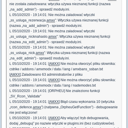
nie została załadowana: wtyczka używa nieznanej funkcji (nazwa
„na_add_admin”) - sprawdź moduły.ini.
L 05/10/2020 - 19:14:01: Nie można załadować wtyczki
„ss_usluga_rezerwacja.
amxx
”: Wtyczka używa nieznanej funkcji
(nazwa „na_add_admin”) - sprawdź moduły.ini.
L 05/10/2020 - 19:14:01: Nie można załadować wtyczki
„ss_usluga_nicknahaslo.
amxx
”: Wtyczka używa nieznanej funkcji
(nazwa „na_edit_admin”) - sprawdź moduły.ini.
L 05/10/2020 - 19:14:01: Nie można załadować wtyczki
„ss_usluga_nick.
amxx
”: Wtyczka używa nieznanej funkcji (nazwa
„na_edit_admin”) - sprawdź moduły.ini.
L 05/10/2020 - 19:14:01: [
AMXX
] Nie można otworzyć pliku słownika:
cstrike / addons / amxmodx / data / lang / amxbans_ssban.txt
[
AMXX
] Załadowano 63 administratorów z pliku
L 05/10/2020 - 19:14:01: [
AMXX
] Nie można otworzyć pliku słownika:
cstrike / addons / amxmodx / data / lang / nademodes.txt
L 05/10/2020 - 19:14:01: [ORPHEU] Nie znaleziono funkcji
„SV_Rcon_Validate”
L 05/10/2020 - 19:14:01: [
AMXX
] Błąd czasu wykonania 10 (wtyczka
„rcon_defence.
amxx
”) (natywna „OrpheuGetFunction”) - debugowanie
nie jest włączone!
L 05/10/2020 - 19:14:01: [
AMXX
] Aby włączyć tryb debugowania,
dodaj „debuguj” po nazwie wtyczki w plugins.ini (bez cudzysłowów).