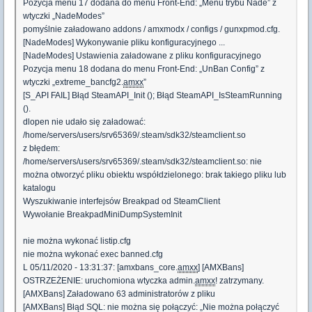
Pozycja menu 17 dodana do menu Front-End: „Menu trybu Nade” z
wtyczki „NadeModes”
pomyślnie załadowano addons / amxmodx / configs / gunxpmod.cfg.
[NadeModes] Wykonywanie pliku konfiguracyjnego ...
[NadeModes] Ustawienia załadowane z pliku konfiguracyjnego
Pozycja menu 18 dodana do menu Front-End: „UnBan Config” z
wtyczki „extreme_bancfg2.
amxx
”
[S_API FAIL] Błąd SteamAPI_Init (); Błąd SteamAPI_IsSteamRunning
().
dlopen nie udało się załadować:
/home/servers/users/srv65369/.steam/sdk32/steamclient.so
z błędem:
/home/servers/users/srv65369/.steam/sdk32/steamclient.so: nie
można otworzyć pliku obiektu współdzielonego: brak takiego pliku lub
katalogu
Wyszukiwanie interfejsów Breakpad od SteamClient
Wywołanie BreakpadMiniDumpSystemInit
nie można wykonać listip.cfg
nie można wykonać exec banned.cfg
L 05/11/2020 - 13:31:37: [amxbans_core.
amxx
] [AMXBans]
OSTRZEŻENIE: uruchomiona wtyczka admin.
amxx
! zatrzymany.
[AMXBans] Załadowano 63 administratorów z pliku
[AMXBans] Błąd SQL: nie można się połączyć: „Nie można połączyć