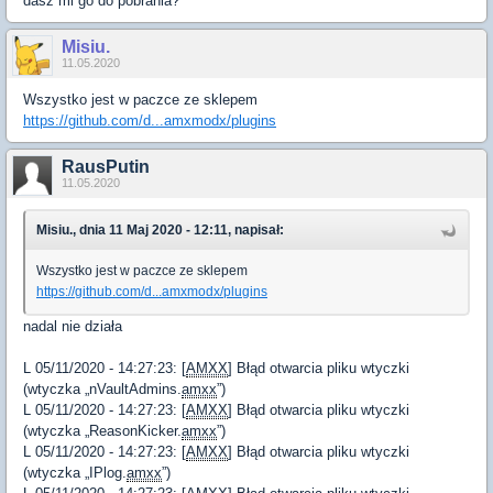
dasz mi go do pobrania?
Misiu.
11.05.2020
Wszystko jest w paczce ze sklepem
https://github.com/d...amxmodx/plugins
RausPutin
11.05.2020
Misiu., dnia 11 Maj 2020 - 12:11, napisał:
Wszystko jest w paczce ze sklepem
https://github.com/d...amxmodx/plugins
nadal nie działa
L 05/11/2020 - 14:27:23: [
AMXX
] Błąd otwarcia pliku wtyczki
(wtyczka „nVaultAdmins.
amxx
”)
L 05/11/2020 - 14:27:23: [
AMXX
] Błąd otwarcia pliku wtyczki
(wtyczka „ReasonKicker.
amxx
”)
L 05/11/2020 - 14:27:23: [
AMXX
] Błąd otwarcia pliku wtyczki
(wtyczka „IPlog.
amxx
”)