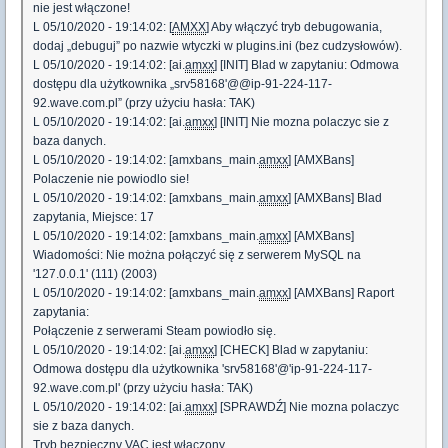
nie jest włączone!
L 05/10/2020 - 19:14:02: [
AMXX
] Aby włączyć tryb debugowania,
dodaj „debuguj” po nazwie wtyczki w plugins.ini (bez cudzysłowów).
L 05/10/2020 - 19:14:02: [ai.
amxx
] [INIT] Blad w zapytaniu: Odmowa
dostępu dla użytkownika „srv58168'@@ip-91-224-117-
92.wave.com.pl” (przy użyciu hasła: TAK)
L 05/10/2020 - 19:14:02: [ai.
amxx
] [INIT] Nie mozna polaczyc sie z
baza danych.
L 05/10/2020 - 19:14:02: [amxbans_main.
amxx
] [AMXBans]
Polaczenie nie powiodlo sie!
L 05/10/2020 - 19:14:02: [amxbans_main.
amxx
] [AMXBans] Blad
zapytania, Miejsce: 17
L 05/10/2020 - 19:14:02: [amxbans_main.
amxx
] [AMXBans]
Wiadomości: Nie można połączyć się z serwerem MySQL na
'127.0.0.1' (111) (2003)
L 05/10/2020 - 19:14:02: [amxbans_main.
amxx
] [AMXBans] Raport
zapytania:
Połączenie z serwerami Steam powiodło się.
L 05/10/2020 - 19:14:02: [ai.
amxx
] [CHECK] Blad w zapytaniu:
Odmowa dostępu dla użytkownika 'srv58168'@'ip-91-224-117-
92.wave.com.pl' (przy użyciu hasła: TAK)
L 05/10/2020 - 19:14:02: [ai.
amxx
] [SPRAWDŹ] Nie mozna polaczyc
sie z baza danych.
Tryb bezpieczny VAC jest włączony.