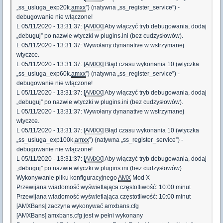
„ss_usluga_exp20k.
amxx
”) (natywna „ss_register_service”) -
debugowanie nie włączone!
L 05/11/2020 - 13:31:37: [
AMXX
] Aby włączyć tryb debugowania, dodaj
„debuguj” po nazwie wtyczki w plugins.ini (bez cudzysłowów).
L 05/11/2020 - 13:31:37: Wywołany dynanative w wstrzymanej
wtyczce.
L 05/11/2020 - 13:31:37: [
AMXX
] Błąd czasu wykonania 10 (wtyczka
„ss_usluga_exp60k.
amxx
”) (natywna „ss_register_service”) -
debugowanie nie włączone!
L 05/11/2020 - 13:31:37: [
AMXX
] Aby włączyć tryb debugowania, dodaj
„debuguj” po nazwie wtyczki w plugins.ini (bez cudzysłowów).
L 05/11/2020 - 13:31:37: Wywołany dynanative w wstrzymanej
wtyczce.
L 05/11/2020 - 13:31:37: [
AMXX
] Błąd czasu wykonania 10 (wtyczka
„ss_usluga_exp100k.
amxx
”) (natywna „ss_register_service”) -
debugowanie nie włączone!
L 05/11/2020 - 13:31:37: [
AMXX
] Aby włączyć tryb debugowania, dodaj
„debuguj” po nazwie wtyczki w plugins.ini (bez cudzysłowów).
Wykonywanie pliku konfiguracyjnego
AMX
Mod X
Przewijana wiadomość wyświetlająca częstotliwość: 10:00 minut
Przewijana wiadomość wyświetlająca częstotliwość: 10:00 minut
[AMXBans] zaczyna wykonywać amxbans.cfg
[AMXBans] amxbans.cfg jest w pełni wykonany