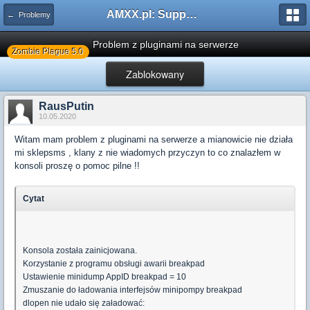
AMXX.pl: Support AMX Mod X i SourceMod
← Problemy
Problem z pluginami na serwerze
Zombie Plague 5.0
Zablokowany
RausPutin
10.05.2020
Witam mam problem z pluginami na serwerze a mianowicie nie działa
mi sklepsms , klany z nie wiadomych przyczyn to co znalazłem w
konsoli proszę o pomoc pilne !!
Cytat
Konsola została zainicjowana.
Korzystanie z programu obsługi awarii breakpad
Ustawienie minidump AppID breakpad = 10
Zmuszanie do ładowania interfejsów minipompy breakpad
dlopen nie udało się załadować: