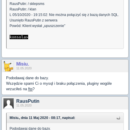
RausPutin: / sklepsms
RausPutin: / klan
L 05/10/2020 - 19:15:02: Nie można połączyć się z bazą danych SQL.
Usunięto RausPutin z serwera
Powód: Klient wysłał „upuszczenie”
konsola>
Misiu.
11.05.2020
Pododawaj dane do bazy.
Wszędzie spami Ci o mysql i braku połączenia, pluginy wogóle
wrzuciłeś na
ftp
?
RausPutin
11.05.2020
Misiu., dnia 11 Maj 2020 - 08:17, napisał:
Pododawaj dane do bazy.