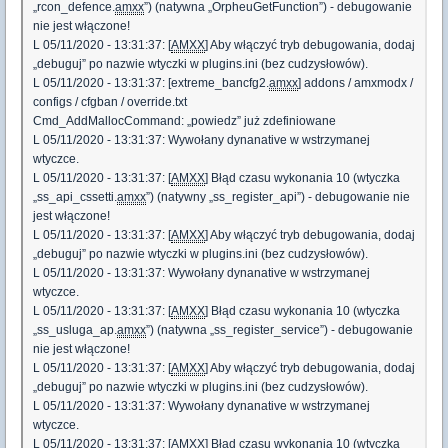
„rcon_defence.
amxx
”) (natywna „OrpheuGetFunction”) - debugowanie
nie jest włączone!
L 05/11/2020 - 13:31:37: [
AMXX
] Aby włączyć tryb debugowania, dodaj
„debuguj” po nazwie wtyczki w plugins.ini (bez cudzysłowów).
L 05/11/2020 - 13:31:37: [extreme_bancfg2.
amxx
] addons / amxmodx /
configs / cfgban / override.txt
Cmd_AddMallocCommand: „powiedz” już zdefiniowane
L 05/11/2020 - 13:31:37: Wywołany dynanative w wstrzymanej
wtyczce.
L 05/11/2020 - 13:31:37: [
AMXX
] Błąd czasu wykonania 10 (wtyczka
„ss_api_cssetti.
amxx
”) (natywny „ss_register_api”) - debugowanie nie
jest włączone!
L 05/11/2020 - 13:31:37: [
AMXX
] Aby włączyć tryb debugowania, dodaj
„debuguj” po nazwie wtyczki w plugins.ini (bez cudzysłowów).
L 05/11/2020 - 13:31:37: Wywołany dynanative w wstrzymanej
wtyczce.
L 05/11/2020 - 13:31:37: [
AMXX
] Błąd czasu wykonania 10 (wtyczka
„ss_usluga_ap.
amxx
”) (natywna „ss_register_service”) - debugowanie
nie jest włączone!
L 05/11/2020 - 13:31:37: [
AMXX
] Aby włączyć tryb debugowania, dodaj
„debuguj” po nazwie wtyczki w plugins.ini (bez cudzysłowów).
L 05/11/2020 - 13:31:37: Wywołany dynanative w wstrzymanej
wtyczce.
L 05/11/2020 - 13:31:37: [
AMXX
] Błąd czasu wykonania 10 (wtyczka