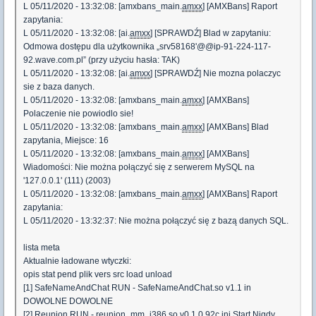
L 05/11/2020 - 13:32:08: [amxbans_main.
amxx
] [AMXBans] Raport
zapytania:
L 05/11/2020 - 13:32:08: [ai.
amxx
] [SPRAWDŹ] Blad w zapytaniu:
Odmowa dostępu dla użytkownika „srv58168'@@ip-91-224-117-
92.wave.com.pl” (przy użyciu hasła: TAK)
L 05/11/2020 - 13:32:08: [ai.
amxx
] [SPRAWDŹ] Nie mozna polaczyc
sie z baza danych.
L 05/11/2020 - 13:32:08: [amxbans_main.
amxx
] [AMXBans]
Polaczenie nie powiodlo sie!
L 05/11/2020 - 13:32:08: [amxbans_main.
amxx
] [AMXBans] Blad
zapytania, Miejsce: 16
L 05/11/2020 - 13:32:08: [amxbans_main.
amxx
] [AMXBans]
Wiadomości: Nie można połączyć się z serwerem MySQL na
'127.0.0.1' (111) (2003)
L 05/11/2020 - 13:32:08: [amxbans_main.
amxx
] [AMXBans] Raport
zapytania:
L 05/11/2020 - 13:32:37: Nie można połączyć się z bazą danych SQL.
lista meta
Aktualnie ładowane wtyczki:
opis stat pend plik vers src load unload
[1] SafeNameAndChat RUN - SafeNameAndChat.so v1.1 in
DOWOLNE DOWOLNE
[2] Reunion RUN - reunion_mm_i386.so v0.1.0.92c ini Start Nigdy