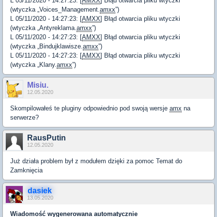
L 05/11/2020 - 14:27:23: [
AMXX
] Błąd otwarcia pliku wtyczki
(wtyczka „Voices_Management.
amxx
”)
L 05/11/2020 - 14:27:23: [
AMXX
] Błąd otwarcia pliku wtyczki
(wtyczka „Antyreklama.
amxx
”)
L 05/11/2020 - 14:27:23: [
AMXX
] Błąd otwarcia pliku wtyczki
(wtyczka „Bindujklawisze.
amxx
”)
L 05/11/2020 - 14:27:23: [
AMXX
] Błąd otwarcia pliku wtyczki
(wtyczka „Klany.
amxx
”)
Misiu.
12.05.2020
Skompilowałeś te pluginy odpowiednio pod swoją wersje
amx
na
serwerze?
RausPutin
12.05.2020
Już działa problem był z modułem dzięki za pomoc Temat do
Zamknięcia
dasiek
13.05.2020
Wiadomość wygenerowana automatycznie