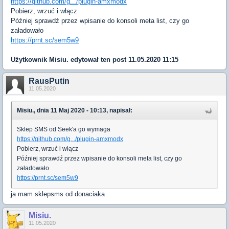
https://github.com/g.../plugin-amxmodx
Pobierz, wrzuć i włącz
Później sprawdź przez wpisanie do konsoli meta list, czy go
załadowało
https://prnt.sc/sem5w9
Użytkownik
Misiu.
edytował ten post 11.05.2020 11:15
RausPutin
11.05.2020
Misiu., dnia 11 Maj 2020 - 10:13, napisał:
Sklep SMS od Seek'a go wymaga
https://github.com/g.../plugin-amxmodx
Pobierz, wrzuć i włącz
Później sprawdź przez wpisanie do konsoli meta list, czy go
załadowało
https://prnt.sc/sem5w9
ja mam sklepsms od donaciaka
Misiu.
11.05.2020