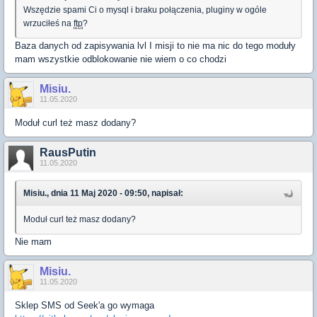
Wszędzie spami Ci o mysql i braku połączenia, pluginy w ogóle
wrzuciłeś na
ftp
?
Baza danych od zapisywania lvl I misji to nie ma nic do tego moduły
mam wszystkie odblokowanie nie wiem o co chodzi
Misiu.
11.05.2020
Moduł curl też masz dodany?
RausPutin
11.05.2020
Misiu., dnia 11 Maj 2020 - 09:50, napisał:
Moduł curl też masz dodany?
Nie mam
Misiu.
11.05.2020
Sklep SMS od Seek'a go wymaga