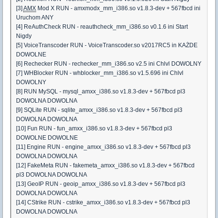
[3]
AMX
Mod X RUN - amxmodx_mm_i386.so v1.8.3-dev + 567fbcd ini
Uruchom ANY
[4] ReAuthCheck RUN - reauthcheck_mm_i386.so v0.1.6 ini Start
Nigdy
[5] VoiceTranscoder RUN - VoiceTranscoder.so v2017RC5 in KAŻDE
DOWOLNE
[6] Rechecker RUN - rechecker_mm_i386.so v2.5 ini Chlvl DOWOLNY
[7] WHBlocker RUN - whblocker_mm_i386.so v1.5.696 ini Chlvl
DOWOLNY
[8] RUN MySQL - mysql_amxx_i386.so v1.8.3-dev + 567fbcd pl3
DOWOLNA DOWOLNA
[9] SQLite RUN - sqlite_amxx_i386.so v1.8.3-dev + 567fbcd pl3
DOWOLNA DOWOLNA
[10] Fun RUN - fun_amxx_i386.so v1.8.3-dev + 567fbcd pl3
DOWOLNE DOWOLNE
[11] Engine RUN - engine_amxx_i386.so v1.8.3-dev + 567fbcd pl3
DOWOLNA DOWOLNA
[12] FakeMeta RUN - fakemeta_amxx_i386.so v1.8.3-dev + 567fbcd
pl3 DOWOLNA DOWOLNA
[13] GeoIP RUN - geoip_amxx_i386.so v1.8.3-dev + 567fbcd pl3
DOWOLNA DOWOLNA
[14] CStrike RUN - cstrike_amxx_i386.so v1.8.3-dev + 567fbcd pl3
DOWOLNA DOWOLNA