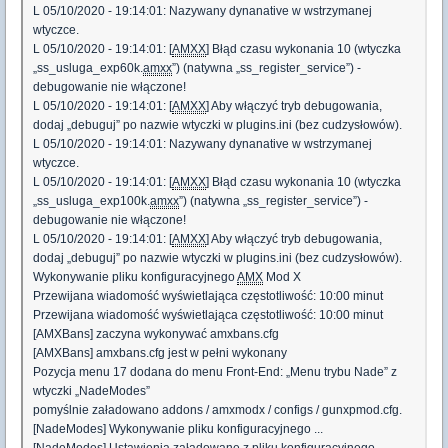
L 05/10/2020 - 19:14:01: Nazywany dynanative w wstrzymanej
wtyczce.
L 05/10/2020 - 19:14:01: [
AMXX
] Błąd czasu wykonania 10 (wtyczka
„ss_usluga_exp60k.
amxx
”) (natywna „ss_register_service”) -
debugowanie nie włączone!
L 05/10/2020 - 19:14:01: [
AMXX
] Aby włączyć tryb debugowania,
dodaj „debuguj” po nazwie wtyczki w plugins.ini (bez cudzysłowów).
L 05/10/2020 - 19:14:01: Nazywany dynanative w wstrzymanej
wtyczce.
L 05/10/2020 - 19:14:01: [
AMXX
] Błąd czasu wykonania 10 (wtyczka
„ss_usluga_exp100k.
amxx
”) (natywna „ss_register_service”) -
debugowanie nie włączone!
L 05/10/2020 - 19:14:01: [
AMXX
] Aby włączyć tryb debugowania,
dodaj „debuguj” po nazwie wtyczki w plugins.ini (bez cudzysłowów).
Wykonywanie pliku konfiguracyjnego
AMX
Mod X
Przewijana wiadomość wyświetlająca częstotliwość: 10:00 minut
Przewijana wiadomość wyświetlająca częstotliwość: 10:00 minut
[AMXBans] zaczyna wykonywać amxbans.cfg
[AMXBans] amxbans.cfg jest w pełni wykonany
Pozycja menu 17 dodana do menu Front-End: „Menu trybu Nade” z
wtyczki „NadeModes”
pomyślnie załadowano addons / amxmodx / configs / gunxpmod.cfg.
[NadeModes] Wykonywanie pliku konfiguracyjnego ...