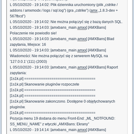
L 05/10/2020 - 19:14:02: Plik dziennika uruchomiony (plik „cstrike /
addons / amxmodx / logs / sql.log”) (gra „cstrike”) (
amx
„1.8.3-dev +
567fbcd”)
L 05/10/2020 - 19:14:02: Nie można połączyć się z bazą danych SQL.
L 05/10/2020 - 19:14:03: [amxbans_main.
amxx
] [AMXBans]
Polaczenie nie powiodlo sie!
L 05/10/2020 - 19:14:03: [amxbans_main.
amxx
] [AMXBans] Blad
zapytania, Miejsce: 16
L 05/10/2020 - 19:14:03: [amxbans_main.
amxx
] [AMXBans]
Wiadomości: Nie można połączyć się z serwerem MySQL na
'127.0.0.1' (111) (2003)
L 05/10/2020 - 19:14:03: [amxbans_main.
amxx
] [AMXBans] Raport
zapytania:
[1s1k.pl] ==================================
[1s1k.pl] Skanowanie pluginów rozpoczete
[1s1k.pl] ==================================
[1s1k.pl] ==================================
[1s1k.pl] Skanowanie zakonczono. Dostępne 0 objętychowanych
pluginów.
[1s1k.pl] ==================================
Pozycja menu 19 dodana do menu Front-End: „ML_NOTFOUND:
SS_MENU_NAME” z wtyczki „AMXBans: Ekrany”
L 05/10/2020 - 19:14:14: [amxbans_main.
amxx
] [AMXBans]