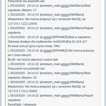
Polaczenie nie powiodlo sie!
L 05/10/2020 - 19:14:14: [amxbans_main.
amxx
] [AMXBans] Blad
zapytania, Miejsce: 17
L 05/10/2020 - 19:14:14: [amxbans_main.
amxx
] [AMXBans]
Wiadomości: Nie można połączyć się z serwerem MySQL na
'127.0.0.1' (111) (2003)
L 05/10/2020 - 19:14:14: [amxbans_main.
amxx
] [AMXBans] Raport
zapytania:
L 05/10/2020 - 19:14:15: [ai.
amxx
] [SPRAWDŹ] Blad w zapytaniu:
Odmowa dostępu dla użytkownika 'srv58168'@'ip-91-224-117-
92.wave.com.pl' (przy użyciu hasła: TAK)
L 05/10/2020 - 19:14:15: [ai.
amxx
] [SPRAWDŹ] Nie mozna polaczyc
sie z baza danych.
BŁĄD: nie można otworzyć custom.hpk.
L 05/10/2020 - 19:14:22: [amxbans_main.
amxx
] [AMXBans]
Polaczenie nie powiodlo sie!
L 05/10/2020 - 19:14:22: [amxbans_main.
amxx
] [AMXBans] Blad
zapytania, Miejsce: 16
L 05/10/2020 - 19:14:22: [amxbans_main.
amxx
] [AMXBans]
Wiadomości: Nie można połączyć się z serwerem MySQL na
'127.0.0.1' (111) (2003)
L 05/10/2020 - 19:14:22: [amxbans_main.
amxx
] [AMXBans] Raport
zapytania:
RausPutin: / sklepsms