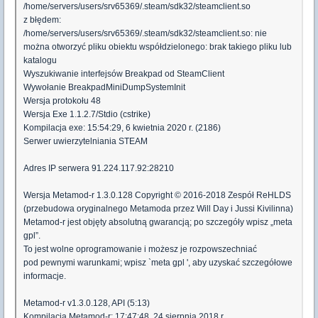
/home/servers/users/srv65369/.steam/sdk32/steamclient.so
z błędem:
/home/servers/users/srv65369/.steam/sdk32/steamclient.so: nie
można otworzyć pliku obiektu współdzielonego: brak takiego pliku lub
katalogu
Wyszukiwanie interfejsów Breakpad od SteamClient
Wywołanie BreakpadMiniDumpSystemInit
Wersja protokołu 48
Wersja Exe 1.1.2.7/Stdio (cstrike)
Kompilacja exe: 15:54:29, 6 kwietnia 2020 r. (2186)
Serwer uwierzytelniania STEAM
Adres IP serwera 91.224.117.92:28210
Wersja Metamod-r 1.3.0.128 Copyright © 2016-2018 Zespół ReHLDS
(przebudowa oryginalnego Metamoda przez Will Day i Jussi Kivilinna)
Metamod-r jest objęty absolutną gwarancją; po szczegóły wpisz „meta
gpl”.
To jest wolne oprogramowanie i możesz je rozpowszechniać
pod pewnymi warunkami; wpisz `meta gpl ', aby uzyskać szczegółowe
informacje.
Metamod-r v1.3.0.128, API (5:13)
Kompilacja Metamod-r: 17:47:48, 24 sierpnia 2018 r