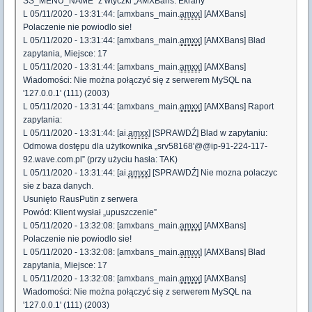
SS_MENU_NAME” z wtyczki „AMXBans: Ekrany”
L 05/11/2020 - 13:31:44: [amxbans_main.
amxx
] [AMXBans]
Polaczenie nie powiodlo sie!
L 05/11/2020 - 13:31:44: [amxbans_main.
amxx
] [AMXBans] Blad
zapytania, Miejsce: 17
L 05/11/2020 - 13:31:44: [amxbans_main.
amxx
] [AMXBans]
Wiadomości: Nie można połączyć się z serwerem MySQL na
'127.0.0.1' (111) (2003)
L 05/11/2020 - 13:31:44: [amxbans_main.
amxx
] [AMXBans] Raport
zapytania:
L 05/11/2020 - 13:31:44: [ai.
amxx
] [SPRAWDŹ] Blad w zapytaniu:
Odmowa dostępu dla użytkownika „srv58168'@@ip-91-224-117-
92.wave.com.pl” (przy użyciu hasła: TAK)
L 05/11/2020 - 13:31:44: [ai.
amxx
] [SPRAWDŹ] Nie mozna polaczyc
sie z baza danych.
Usunięto RausPutin z serwera
Powód: Klient wysłał „upuszczenie”
L 05/11/2020 - 13:32:08: [amxbans_main.
amxx
] [AMXBans]
Polaczenie nie powiodlo sie!
L 05/11/2020 - 13:32:08: [amxbans_main.
amxx
] [AMXBans] Blad
zapytania, Miejsce: 17
L 05/11/2020 - 13:32:08: [amxbans_main.
amxx
] [AMXBans]
Wiadomości: Nie można połączyć się z serwerem MySQL na
'127.0.0.1' (111) (2003)