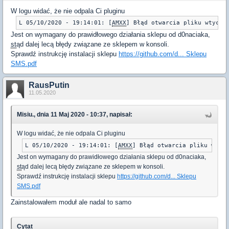
W logu widać, że nie odpala Ci pluginu
L 05/10/2020 - 19:14:01: [
AMXX
] Błąd otwarcia pliku wtyczk
Jest on wymagany do prawidłowego działania sklepu od d0naciaka,
st
ąd dalej lecą błędy związane ze sklepem w konsoli.
Sprawdź instrukcję instalacji sklepu
https://github.com/d... Sklepu
SMS.pdf
RausPutin
11.05.2020
Misiu., dnia 11 Maj 2020 - 10:37, napisał:
W logu widać, że nie odpala Ci pluginu
L 05/10/2020 - 19:14:01: [
AMXX
] Błąd otwarcia pliku wtycz
Jest on wymagany do prawidłowego działania sklepu od d0naciaka,
st
ąd dalej lecą błędy związane ze sklepem w konsoli.
Sprawdź instrukcję instalacji sklepu
https://github.com/d... Sklepu
SMS.pdf
Zainstalowałem moduł ale nadal to samo
Cytat