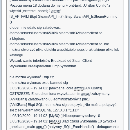
[NadeModes] Ustawienia załadowane z pliku konfiguracyjnego
Pozycja menu 18 dodana do menu Front-End: „UnBan Config” z
wtyczki „extreme_bancfg2.
amxx
”
[S_API FAIL] Błąd SteamAPI_Init (); Błąd SteamAPI_IsSteamRunning
().
dlopen nie udało się załadować:
/home/servers/users/srv65369/.steam/sdk32/steamclient.so
z błędem:
/home/servers/users/srv65369/.steam/sdk32/steamclient.so: nie
można otworzyć pliku obiektu współdzielonego: brak takiego pliku lub
katalogu
Wyszukiwanie interfejsów Breakpad od SteamClient
Wywołanie BreakpadMiniDumpSystemInit
nie można wykonać listip.cfg
nie można wykonać exec banned.cfg
L 05/10/2020 - 19:14:02: [amxbans_core.
amxx
] [AMXBans]
OSTRZEŻENIE: uruchomiona wtyczka admin.
amxx
! zatrzymany.
[AMXBans] Załadowano 63 administratorów z pliku
[AMXBans] Błąd SQL: nie można się połączyć: „Nie można połączyć
się z serwerem MySQL na„ 127.0.0.1 ”(111)”
L 05/10/2020 - 19:14:02: [MySQL] Niepoprawny uchwyt: 0
L 05/10/2020 - 19:14:02: [
AMXX
] Błąd czasu wykonania 10 (wtyczka
„amxbans_main.
amxx
”) (natywny „SQL_FreeHandle”) - debugowanie