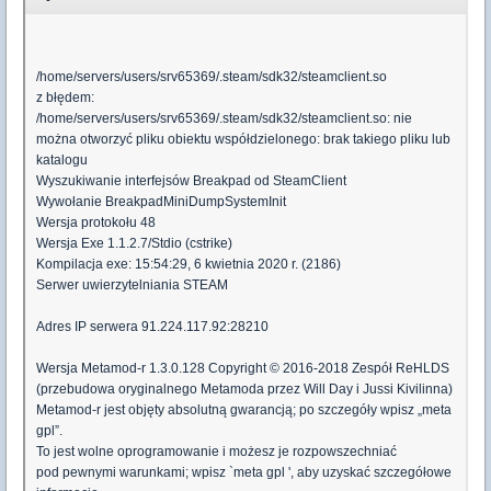
/home/servers/users/srv65369/.steam/sdk32/steamclient.so
z błędem:
/home/servers/users/srv65369/.steam/sdk32/steamclient.so: nie
można otworzyć pliku obiektu współdzielonego: brak takiego pliku lub
katalogu
Wyszukiwanie interfejsów Breakpad od SteamClient
Wywołanie BreakpadMiniDumpSystemInit
Wersja protokołu 48
Wersja Exe 1.1.2.7/Stdio (cstrike)
Kompilacja exe: 15:54:29, 6 kwietnia 2020 r. (2186)
Serwer uwierzytelniania STEAM
Adres IP serwera 91.224.117.92:28210
Wersja Metamod-r 1.3.0.128 Copyright © 2016-2018 Zespół ReHLDS
(przebudowa oryginalnego Metamoda przez Will Day i Jussi Kivilinna)
Metamod-r jest objęty absolutną gwarancją; po szczegóły wpisz „meta
gpl”.
To jest wolne oprogramowanie i możesz je rozpowszechniać
pod pewnymi warunkami; wpisz `meta gpl ', aby uzyskać szczegółowe