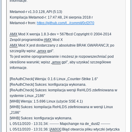
informacje.
Metamod-r v1.3.0.128, API (5:13)
Kompilacja Metamod-r: 17:47:48, 24 sierpnia 2018 r
Metamod-r from:
https://github.com/t.../commit/0cf2f70
AMX
Mod X wersja 1.8.3-dev + 567fbcd Copyright © 2004-2014
Zespół programistów
AMX
Mod X
AMX
Mod X jest dostarczany z absolutnie BRAK GWARANCJI; po
szczegóły wpisz „
amxx
gpl”.
To jest wolne oprogramowanie i możesz je rozpowszechniać pod
określone warunki; wpisz „
amxx
gpl”, aby uzyskać szczegółowe
informacje.
[ReAuthCheck] Wersja: 0.1.6 Linux „Counter-Strike 1.6”
[ReAuthCheck] Sukces: konfiguracja wykonana.
[ReAuthCheck] Sukces: kompilacja wersji ReHLDS zdefiniowana w
systemie Linux „2186”
[WHB] Wersja: 1.5.696 Linux (użycie SSE 4.1)
[WHB] Sukces: kompilacja ReHLDS zdefiniowana w wersji Linux
„2186”
[WHB] Sukces: konfiguracja wykonana.
L 05/11/2020 - 13:31:34: -------- Mapchange na de_dust2 --------
L 05/11/2020 - 13:31:36: [
AMXX
] Błąd otwarcia pliku wtyczki (wtyczka