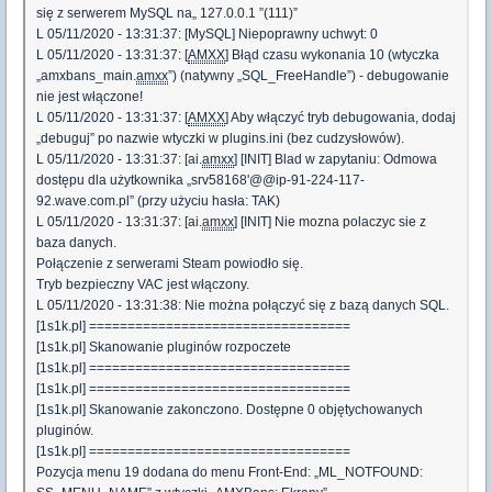
się z serwerem MySQL na„ 127.0.0.1 ”(111)”
L 05/11/2020 - 13:31:37: [MySQL] Niepoprawny uchwyt: 0
L 05/11/2020 - 13:31:37: [
AMXX
] Błąd czasu wykonania 10 (wtyczka
„amxbans_main.
amxx
”) (natywny „SQL_FreeHandle”) - debugowanie
nie jest włączone!
L 05/11/2020 - 13:31:37: [
AMXX
] Aby włączyć tryb debugowania, dodaj
„debuguj” po nazwie wtyczki w plugins.ini (bez cudzysłowów).
L 05/11/2020 - 13:31:37: [ai.
amxx
] [INIT] Blad w zapytaniu: Odmowa
dostępu dla użytkownika „srv58168'@@ip-91-224-117-
92.wave.com.pl” (przy użyciu hasła: TAK)
L 05/11/2020 - 13:31:37: [ai.
amxx
] [INIT] Nie mozna polaczyc sie z
baza danych.
Połączenie z serwerami Steam powiodło się.
Tryb bezpieczny VAC jest włączony.
L 05/11/2020 - 13:31:38: Nie można połączyć się z bazą danych SQL.
[1s1k.pl] ==================================
[1s1k.pl] Skanowanie pluginów rozpoczete
[1s1k.pl] ==================================
[1s1k.pl] ==================================
[1s1k.pl] Skanowanie zakonczono. Dostępne 0 objętychowanych
pluginów.
[1s1k.pl] ==================================
Pozycja menu 19 dodana do menu Front-End: „ML_NOTFOUND: