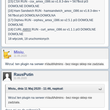
[15] CSX RUN - csx_amxx_i386.so v1.8.3-dev + 567fbcd pl3
DOWOLNE DOWOLNE
[16] Ham Sandwich RUN - hamsandwich_amxx_i386.so v1.8.3-dev +
567fbcd pl3 DOWOLNA DOWOLNA
[17] Orpheu RUN - orpheu_amxx_i386.so v2.5.1 pl3 DOWOLNE
DOWOLNE
[18] CURL
AMXX
RUN - curl_amxx_i386.so v1.1.1 pl3 DOWOLNE
DOWOLNE
18 wtyczek, 18 uruchomionych
Misiu.
11.05.2020
Wrzuć ten plugin na serwer
nVaultAdmins - bez niego sklep nie zadziała.
RausPutin
11.05.2020
Misiu., dnia 11 Maj 2020 - 11:46, napisał:
Wrzuć ten plugin na serwer
nVaultAdmins - bez niego sklep nie
zadziała.