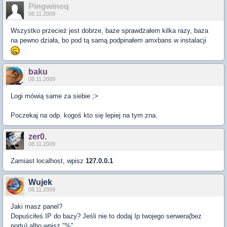
Pingwineq
08.11.2009
Wszystko przecież jest dobrze, baze sprawdzałem kilka razy, baza
na pewno działa, bo pod tą samą podpinałem amxbans w instalacji
baku
08.11.2009
Logi mówią same za siebie ;>
Poczekaj na odp. kogoś kto się lepiej na tym zna.
zer0.
08.11.2009
Zamiast localhost, wpisz
127.0.0.1
Wujek
08.11.2009
Jaki masz panel?
Dopuściłeś IP do bazy? Jeśli nie to dodaj Ip twojego serwera(bez
portu) albo wpisz "%"