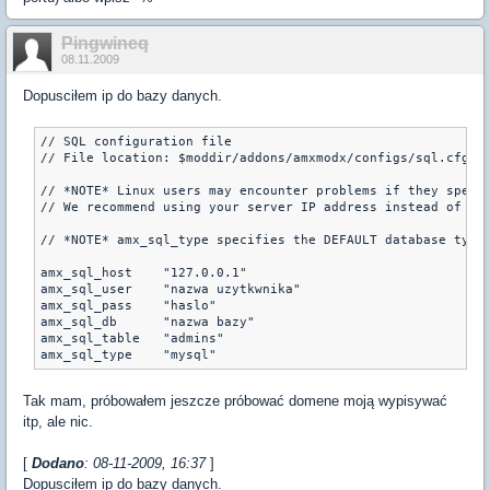
Pingwineq
08.11.2009
Dopusciłem ip do bazy danych.
// SQL configuration file

// File location: $moddir/addons/amxmodx/configs/sql.cfg

// *NOTE* Linux users may encounter problems if they specif
// We recommend using your server IP address instead of its
// *NOTE* amx_sql_type specifies the DEFAULT database type 
amx_sql_host	"127.0.0.1"

amx_sql_user	"nazwa uzytkwnika"

amx_sql_pass	"haslo"

amx_sql_db	"nazwa bazy"

amx_sql_table	"admins"

amx_sql_type	"mysql"
Tak mam, próbowałem jeszcze próbować domene moją wypisywać
itp, ale nic.
[
Dodano
: 08-11-2009, 16:37
]
Dopusciłem ip do bazy danych.