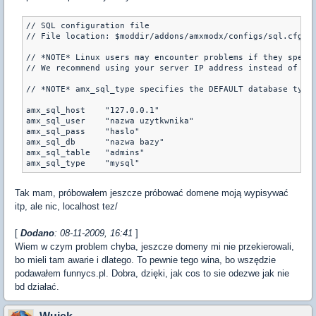
// SQL configuration file

// File location: $moddir/addons/amxmodx/configs/sql.cfg

// *NOTE* Linux users may encounter problems if they specif
// We recommend using your server IP address instead of its
// *NOTE* amx_sql_type specifies the DEFAULT database type 
amx_sql_host	"127.0.0.1"

amx_sql_user	"nazwa uzytkwnika"

amx_sql_pass	"haslo"

amx_sql_db	"nazwa bazy"

amx_sql_table	"admins"

amx_sql_type	"mysql"
Tak mam, próbowałem jeszcze próbować domene moją wypisywać
itp, ale nic, localhost tez/
[
Dodano
: 08-11-2009, 16:41
]
Wiem w czym problem chyba, jeszcze domeny mi nie przekierowali,
bo mieli tam awarie i dlatego. To pewnie tego wina, bo wszędzie
podawałem funnycs.pl. Dobra, dzięki, jak cos to sie odezwe jak nie
bd działać.