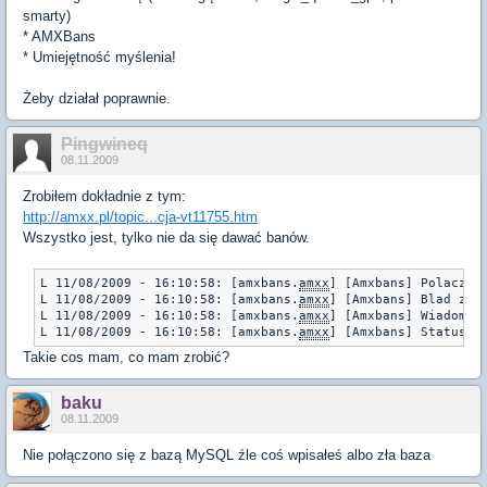
smarty)
* AMXBans
* Umiejętność myślenia!
Żeby działał poprawnie.
Pingwineq
08.11.2009
Zrobiłem dokładnie z tym:
http://amxx.pl/topic...cja-vt11755.htm
Wszystko jest, tylko nie da się dawać banów.
L 11/08/2009 - 16:10:58: [amxbans.
amxx
] [Amxbans] Polaczeni
L 11/08/2009 - 16:10:58: [amxbans.
amxx
] [Amxbans] Blad zapy
L 11/08/2009 - 16:10:58: [amxbans.
amxx
] [Amxbans] Wiadomos
L 11/08/2009 - 16:10:58: [amxbans.
amxx
] [Amxbans] Status z
Takie cos mam, co mam zrobić?
baku
08.11.2009
Nie połączono się z bazą MySQL źle coś wpisałeś albo zła baza