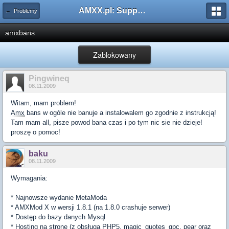
AMXX.pl: Support AMX Mod X i SourceMod
← Problemy
amxbans
Zablokowany
Pingwineq
08.11.2009
Witam, mam problem!
Amx
bans w ogóle nie banuje a instalowalem go zgodnie z instrukcją!
Tam mam all, pisze powod bana czas i po tym nic sie nie dzieje!
proszę o pomoc!
baku
08.11.2009
Wymagania:
* Najnowsze wydanie MetaModa
* AMXMod X w wersji 1.8.1 (na 1.8.0 crashuje serwer)
* Dostęp do bazy danych Mysql
* Hosting na stronę (z obsługą PHP5, magic_quotes_gpc, pear oraz