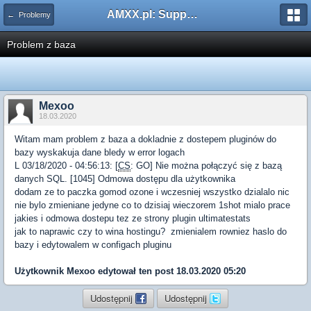
AMXX.pl: Support AMX Mod X i SourceMod
← Problemy
Problem z baza
Mexoo
18.03.2020
Witam mam problem z baza a dokladnie z dostepem pluginów do
bazy wyskakuja dane bledy w error logach
L 03/18/2020 - 04:56:13: [
CS
: GO] Nie można połączyć się z bazą
danych SQL. [1045] Odmowa dostępu dla użytkownika
dodam ze to paczka gomod ozone i wczesniej wszystko dzialalo nic
nie bylo zmieniane jedyne co to dzisiaj wieczorem 1shot mialo prace
jakies i odmowa dostepu tez ze strony plugin ultimatestats
jak to naprawic czy to wina hostingu? zmienialem rowniez haslo do
bazy i edytowalem w configach pluginu
Użytkownik
Mexoo
edytował ten post 18.03.2020 05:20
Udostępnij
Udostępnij